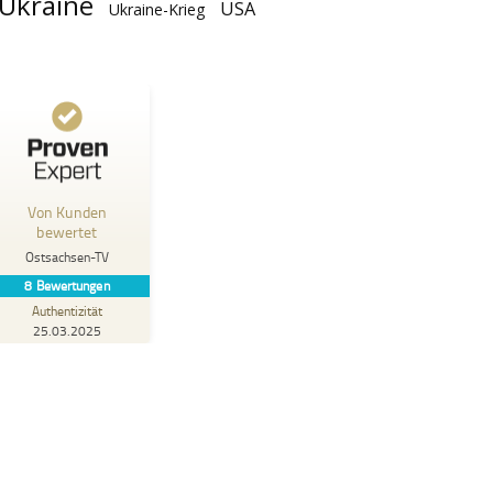
Ukraine
USA
Ukraine-Krieg
ewertungen und Erfahrungen zu
Ostsachsen-TV
Von Kunden
%
100
GUT
bewertet
Empfehlungen auf
Ostsachsen-TV
ProvenExpert.com
,66
8
Bewertungen
Authentizität
8
25.03.2025
tungen auf ProvenExpert.com
e mehr über dieses Bewertungssiegel