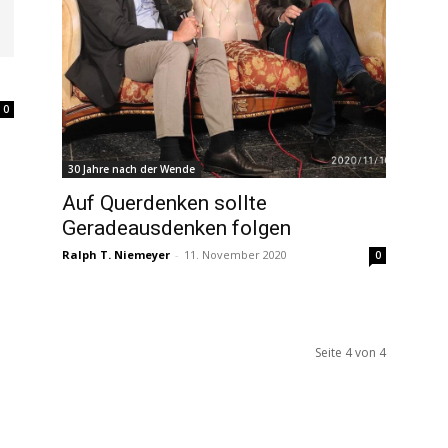
0
30 Jahre nach der Wende
Auf Querdenken sollte
Geradeausdenken folgen
Ralph T. Niemeyer
-
11. November 2020
0
Seite 4 von 4