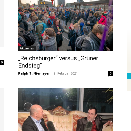
Kundenb
Aktuelles
„Reichsbürger“ versus „Grüner
SEHR 
0
Endsieg“
5,00
/
4
Ralph T. Niemeyer
-
9. Februar 2021
0
Bewer
Profil ansehen
Erfahren Si