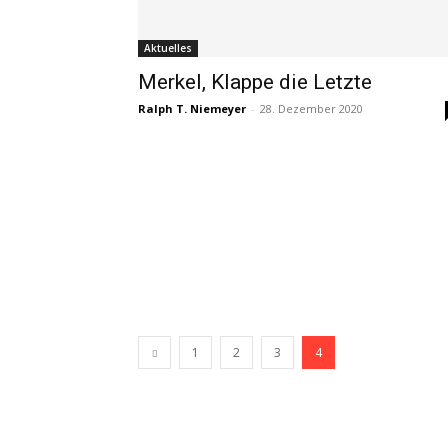
Aktuelles
Merkel, Klappe die Letzte
Ralph T. Niemeyer
-
28. Dezember 2020
1
2
3
4