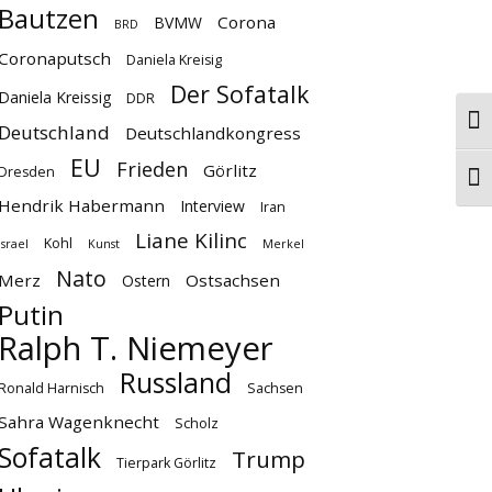
Bautzen
Corona
BVMW
BRD
Coronaputsch
Daniela Kreisig
Der Sofatalk
Daniela Kreissig
DDR
Umsc
Deutschland
Deutschlandkongress
EU
Frieden
Görlitz
Dresden
Schr
Hendrik Habermann
Interview
Iran
Liane Kilinc
Kohl
Israel
Kunst
Merkel
Nato
Merz
Ostsachsen
Ostern
Putin
Ralph T. Niemeyer
Russland
Ronald Harnisch
Sachsen
Sahra Wagenknecht
Scholz
Sofatalk
Trump
Tierpark Görlitz