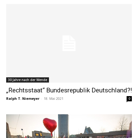
30 Jahre nach der Wende
„Rechtsstaat“ Bundesrepublik Deutschland?!
Ralph T. Niemeyer
-
18. Mai 2021
0