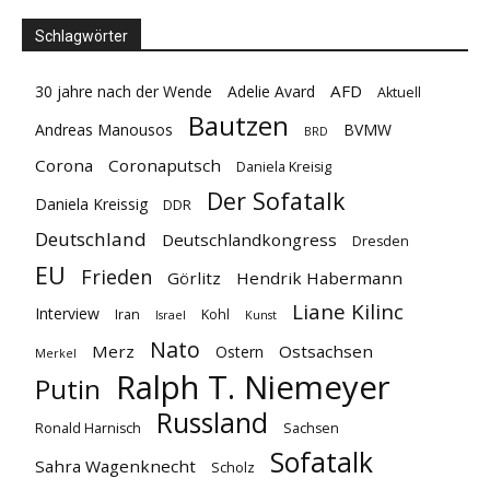
Schlagwörter
AFD
30 jahre nach der Wende
Adelie Avard
Aktuell
Bautzen
Andreas Manousos
BVMW
BRD
Corona
Coronaputsch
Daniela Kreisig
Der Sofatalk
Daniela Kreissig
DDR
Deutschland
Deutschlandkongress
Dresden
EU
Frieden
Görlitz
Hendrik Habermann
Liane Kilinc
Interview
Iran
Kohl
Israel
Kunst
Nato
Merz
Ostsachsen
Ostern
Merkel
Ralph T. Niemeyer
Putin
Russland
Ronald Harnisch
Sachsen
Sofatalk
Sahra Wagenknecht
Scholz