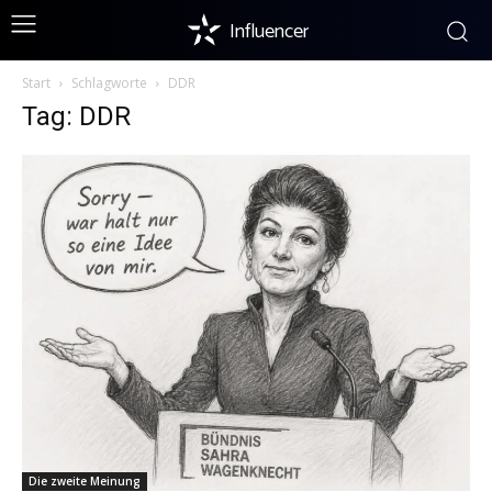
Influencer
Start
Schlagworte
DDR
Tag: DDR
Die zweite Meinung