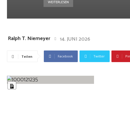
WEITERLESEN
Ralph T. Niemeyer
14. JUNI 2026
Facebook
Twitter
Pi
Teilen
L
a
n
g
e
B
e
s