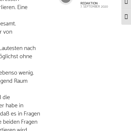
Umsc
REDAKTION
-
lieren. Eine
7. SEPTEMBER 2020
Schr
gesamt.
er von
 Lautesten nach
öglichst ohne
s ebenso wenig.
enügend Raum
 die
er habe in
 daß es in Fragen
se beiden Fragen
tieren wird.