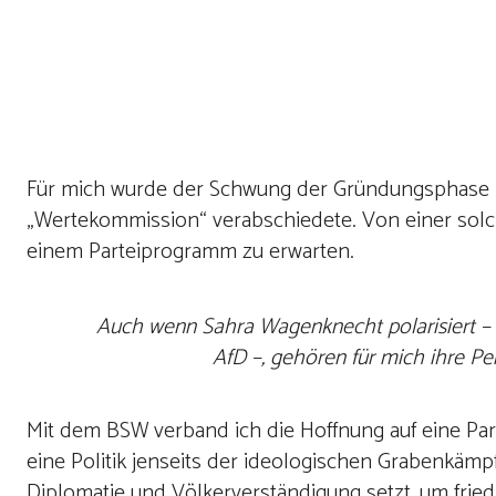
c
h
r
e
i
b
u
Für mich wurde der Schwung der Gründungsphase be
n
„Wertekommission“ verabschiedete. Von einer solch
g
einem Parteiprogramm zu erwarten.
Auch wenn Sahra Wagenknecht polarisiert – fü
AfD –, gehören für mich ihre P
Mit dem BSW verband ich die Hoffnung auf eine Part
eine Politik jenseits der ideologischen Grabenkämpf
Diplomatie und Völkerverständigung setzt, um friedl