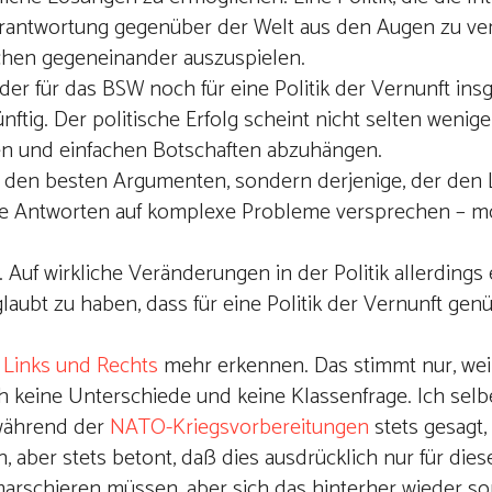
erantwortung gegenüber der Welt aus den Augen zu ver
schen gegeneinander auszuspielen.
er für das BSW noch für eine Politik der Vernunft ins
tig. Der politische Erfolg scheint nicht selten wenig
n und einfachen Botschaften abzuhängen.
t den besten Argumenten, sondern derjenige, der den
che Antworten auf komplexe Probleme versprechen – m
. Auf wirkliche Veränderungen in der Politik allerding
eglaubt zu haben, dass für eine Politik der Vernunft g
n
Links und Rechts
mehr erkennen. Das stimmt nur, weil
ch keine Unterschiede und keine Klassenfrage. Ich selb
ährend der
NATO-Kriegsvorbereitungen
stets gesagt,
 aber stets betont, daß dies ausdrücklich nur für die
marschieren müssen, aber sich das hinterher wieder sor