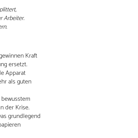
ittert,
 Arbeiter.
rn.
gewinnen Kraft
ng ersetzt.
le Apparat
hr als guten
zu bewusstem
n der Krise.
twas grundlegend
spapieren