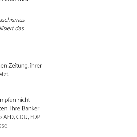
Faschismus
isiert das
en Zeitung, ihrer
tzt.
ämpfen nicht
ten. Ihre Banker
Ob AFD, CDU, FDP
sse.