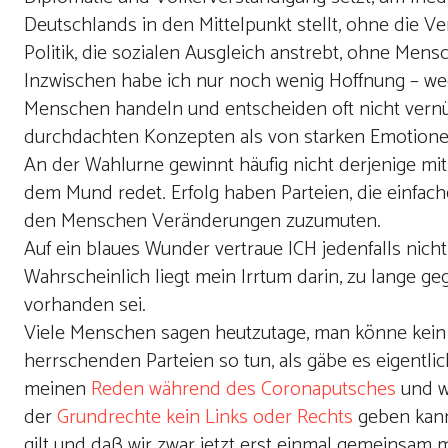
Deutschlands in den Mittelpunkt stellt, ohne die V
Politik, die sozialen Ausgleich anstrebt, ohne Men
Inzwischen habe ich nur noch wenig Hoffnung – wed
Menschen handeln und entscheiden oft nicht vernünf
durchdachten Konzepten als von starken Emotione
An der Wahlurne gewinnt häufig nicht derjenige mi
dem Mund redet. Erfolg haben Parteien, die einfa
den Menschen Veränderungen zuzumuten.
Auf ein blaues Wunder vertraue ICH jedenfalls nicht
Wahrscheinlich liegt mein Irrtum darin, zu lange g
vorhanden sei.
Viele Menschen sagen heutzutage, man könne kei
herrschenden Parteien so tun, als gäbe es eigentli
meinen
Reden während des Coronaputsches
und w
der
Grundrechte kein Links oder Rechts
geben kann,
gilt und daß wir zwar jetzt erst einmal gemeinsam 