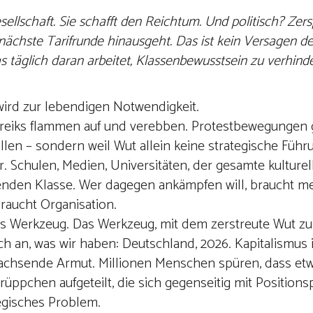
ellschaft. Sie schafft den Reichtum. Und politisch? Zerspl
 nächste Tarifrunde hinausgeht. Das ist kein Versagen der
s täglich daran arbeitet, Klassenbewusstsein zu verhinde
 wird zur lebendigen Notwendigkeit.
Streiks flammen auf und verebben. Protestbewegungen 
len – sondern weil Wut allein keine strategische Führu
. Schulen, Medien, Universitäten, der gesamte kulturel
henden Klasse. Wer dagegen ankämpfen will, braucht me
braucht Organisation.
st das Werkzeug. Das Werkzeug, mit dem zerstreute Wut 
h an, was wir haben: Deutschland, 2026. Kapitalismus i
 wachsende Armut. Millionen Menschen spüren, dass e
n Grüppchen aufgeteilt, die sich gegenseitig mit Position
tegisches Problem.