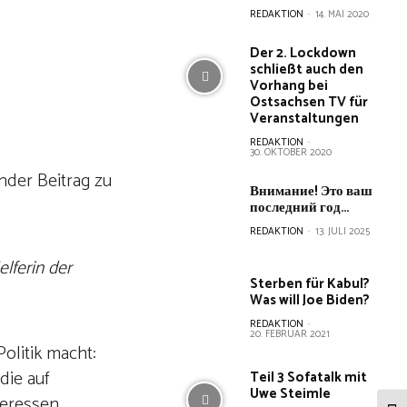
REDAKTION
-
14. MAI 2020
Der 2. Lockdown
schließt auch den
Vorhang bei
Ostsachsen TV für
Veranstaltungen
REDAKTION
-
30. OKTOBER 2020
nder Beitrag zu
Внимание! Это ваш
последний год…
REDAKTION
-
13. JULI 2025
lferin der
Sterben für Kabul?
Was will Joe Biden?
REDAKTION
-
20. FEBRUAR 2021
olitik macht:
die auf
Teil 3 Sofatalk mit
Uwe Steimle
teressen