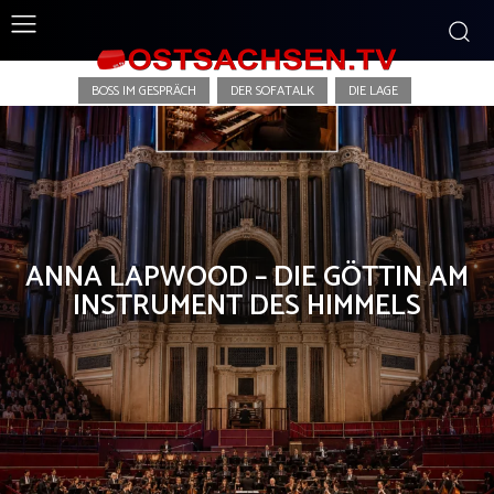
Die Zweite Meinung
BOSS IM GESPRÄCH
DER SOFATALK
DIE LAGE
ANNA LAPWOOD – DIE GÖTTIN AM
INSTRUMENT DES HIMMELS