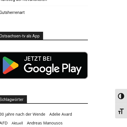
Gutsherrenart
Ostsachsen-tv als App
Umsch
Schlagwörter
Schri
30 jahre nach der Wende
Adelie Avard
AFD
Andreas Manousos
Aktuell