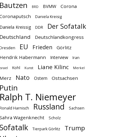
Bautzen
Corona
BVMW
BRD
Coronaputsch
Daniela Kreisig
Der Sofatalk
Daniela Kreissig
DDR
Deutschland
Deutschlandkongress
EU
Frieden
Görlitz
Dresden
Hendrik Habermann
Interview
Iran
Liane Kilinc
Kohl
Israel
Kunst
Merkel
Nato
Merz
Ostsachsen
Ostern
Putin
Ralph T. Niemeyer
Russland
Ronald Harnisch
Sachsen
Sahra Wagenknecht
Scholz
Sofatalk
Trump
Tierpark Görlitz