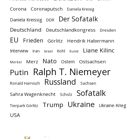
Corona
Coronaputsch
Daniela Kreisig
Der Sofatalk
Daniela Kreissig
DDR
Deutschland
Deutschlandkongress
Dresden
EU
Frieden
Görlitz
Hendrik Habermann
Liane Kilinc
Interview
Iran
Kohl
Israel
Kunst
Nato
Merz
Ostsachsen
Ostern
Merkel
Ralph T. Niemeyer
Putin
Russland
Ronald Harnisch
Sachsen
Sofatalk
Sahra Wagenknecht
Scholz
Ukraine
Trump
Ukraine-Krieg
Tierpark Görlitz
USA