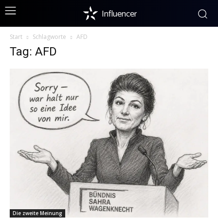
Influencer
Start
Schlagworte
AFD
Tag: AFD
Die zweite Meinung