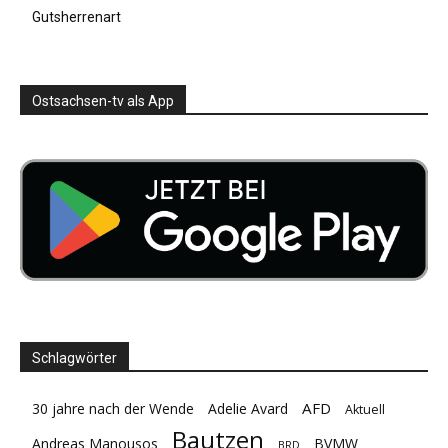
Gutsherrenart
Ostsachsen-tv als App
Schlagwörter
AFD
30 jahre nach der Wende
Adelie Avard
Aktuell
Bautzen
Andreas Manousos
BVMW
BRD