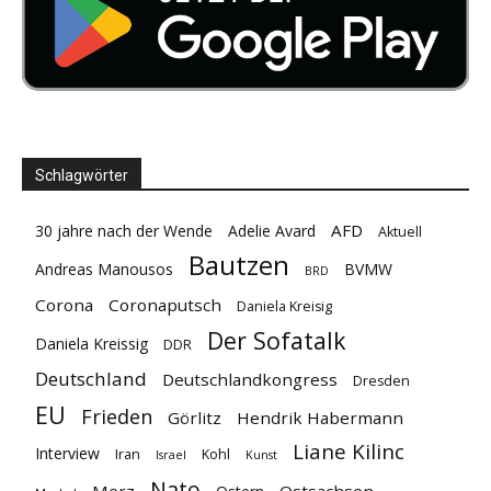
Schlagwörter
AFD
30 jahre nach der Wende
Adelie Avard
Aktuell
Bautzen
Andreas Manousos
BVMW
BRD
Corona
Coronaputsch
Daniela Kreisig
Der Sofatalk
Daniela Kreissig
DDR
Deutschland
Deutschlandkongress
Dresden
EU
Frieden
Görlitz
Hendrik Habermann
Liane Kilinc
Interview
Iran
Kohl
Israel
Kunst
Nato