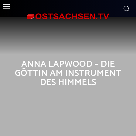
ANNA LAPWOOD – DIE
GÖTTIN AM INSTRUMENT
DES HIMMELS