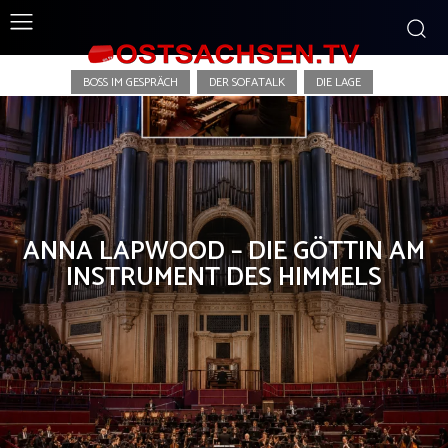
Die Zweite Meinung
BOSS IM GESPRÄCH
DER SOFATALK
DIE LAGE
ANNA LAPWOOD – DIE GÖTTIN AM
INSTRUMENT DES HIMMELS