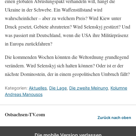
einen globalen Abrüstungspakt verhandeln will, hängt die
Ukraine in der Schwebe. Ein Waffenstillstand wird
wahrscheinlicher – aber zu welchem Preis? Wird Kiew unter
Druck gesetzt, Gebiete abzutreten? Wird Selenskyj gestürzt? Und
was passiert mit Deutschland, wenn die USA ihre Militärpräsenz
in Europa zurückfahren?
Die kommenden Wochen könnten die Weltordnung grundlegend
verändern. Wird Selenskyj sich halten können? Oder ist er der
nächste Dominostein, der in einem geopolitischen Umbruch fällt?
Kategorien:
Aktuelles
,
Die Lage
,
Die zweite Meinung
,
Kolumne
Andreas Manousos
Ostsachsen-TV.com
Zurück nach oben
Die mobile Version verlassen