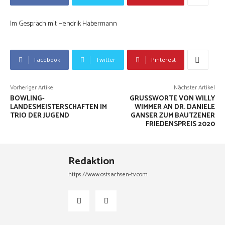
Im Gespräch mit Hendrik Habermann
Facebook
Twitter
Pinterest
Vorheriger Artikel
Nächster Artikel
BOWLING-
GRUSSWORTE VON WILLY W
LANDESMEISTERSCHAFTEN IM
IMMER AN DR. DANIELE G
TRIO DER JUGEND
ANSER ZUM BAUTZENER F
RIEDENSPREIS 2020
Redaktion
https://www.ostsachsen-tv.com