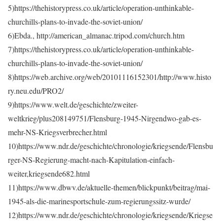
5)https://thehistorypress.co.uk/article/operation-unthinkable-
churchills-plans-to-invade-the-soviet-union/
6)Ebda., http://american_almanac.tripod.com/church.htm
7)https://thehistorypress.co.uk/article/operation-unthinkable-
churchills-plans-to-invade-the-soviet-union/
8)https://web.archive.org/web/20101116152301/http://www.histo
ry.neu.edu/PRO2/
9)https://www.welt.de/geschichte/zweiter-
weltkrieg/plus208149751/Flensburg-1945-Nirgendwo-gab-es-
mehr-NS-Kriegsverbrecher.html
10)https://www.ndr.de/geschichte/chronologie/kriegsende/Flensbu
rger-NS-Regierung-macht-nach-Kapitulation-einfach-
weiter,kriegsende682.html
11)https://www.dbwv.de/aktuelle-themen/blickpunkt/beitrag/mai-
1945-als-die-marinesportschule-zum-regierungssitz-wurde/
12)https://www.ndr.de/geschichte/chronologie/kriegsende/Kriegse