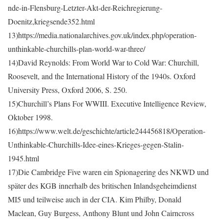
nde-in-Flensburg-Letzter-Akt-der-Reichregierung-
Doenitz,kriegsende352.html
13)https://media.nationalarchives.gov.uk/index.php/operation-
unthinkable-churchills-plan-world-war-three/
14)David Reynolds: From World War to Cold War: Churchill,
Roosevelt, and the International History of the 1940s. Oxford
University Press, Oxford 2006, S. 250.
15)Churchill’s Plans For WWIII. Executive Intelligence Review,
Oktober 1998.
16)https://www.welt.de/geschichte/article244456818/Operation-
Unthinkable-Churchills-Idee-eines-Krieges-gegen-Stalin-
1945.html
17)Die Cambridge Five waren ein Spionagering des NKWD und
später des KGB innerhalb des britischen Inlandsgeheimdienst
MI5 und teilweise auch in der CIA. Kim Philby, Donald
Maclean, Guy Burgess, Anthony Blunt und John Cairncross