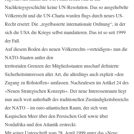
Nachkriegsgeschichte keine UN-Resolution. Das so ausgehebelte
Völkerrecht und die UN-Charta wurden flugs durch neues US-
Recht ersetzt: Die „regelbasierte internationale Ordnung“, in der
sich die USA die Kriege selbst mandatieren. Das ist so seit 1999
der Fall.
Auf diesem Boden des neuen Völkerrechts »verteidigen« nun die
NATO-Staaten außer den
territorialen Grenzen der Mitgliedsstaaten unscharf definierte
Sicherheitsinteressen aller Art, die allerdings auch explizit »den
Zugang zu Rohstoffen« umfassen. Nachzulesen im Artikel 24 des
»Neuen Strategischen Konzepts«. Der neue Interessenraum liegt
nun auch weit außerhalb des traditionellen Zuständigkeitsbereichs
der NATO – im euro-atlantischen Raum, der sich vom
Kaspischen Meer über den Persischen Golf sowie über
Nordafrika und den Atlantik erstreckt.
Mit seiner Unterschrift vom 28. April 1999 unter das »Neue