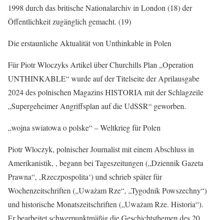
1998 durch das britische Nationalarchiv in London (18) der
Öffentlichkeit zugänglich gemacht. (19)
Die erstaunliche Aktualität von Unthinkable in Polen
Für Piotr Wloczyks Artikel über Churchills Plan „Operation
UNTHINKABLE“ wurde auf der Titelseite der Aprilausgabe
2024 des polnischen Magazins HISTORIA mit der Schlagzeile
„Supergeheimer Angriffsplan auf die UdSSR“ geworben.
„wojna swiatowa o polske“ – Weltkrieg für Polen
Piotr Wloczyk, polnischer Journalist mit einem Abschluss in
Amerikanistik, , begann bei Tageszeitungen („Dziennik Gazeta
Prawna“, ‚Rzeczpospolita‘) und schrieb später für
Wochenzeitschriften („Uważam Rze“, „Tygodnik Powszechny“)
und historische Monatszeitschriften („Uważam Rze. Historia“).
Er bearbeitet schwerpunktmäßig die Geschichtsthemen des 20.