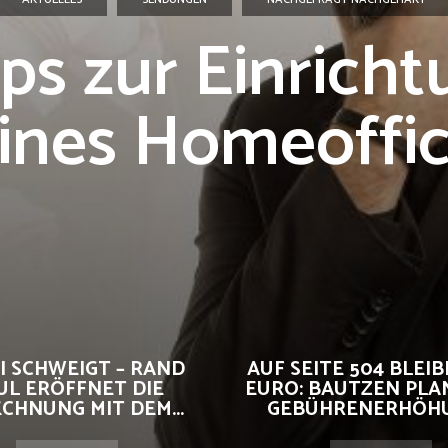
ps zur Einrich
ines Homeoffi
I SCHWEIGT – RAND
AUF SEITE 504 BLEIBE
UL ERÖFFNET DIE
EURO: BAUTZEN PLA
CHNUNG MIT DEM...
GEBÜHRENERHÖHUN