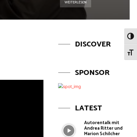
WEITERLESEN
Umsch
DISCOVER
Schri
SPONSOR
LATEST
Autorentalk mit
Andrea Ritter und
Marion Schilcher