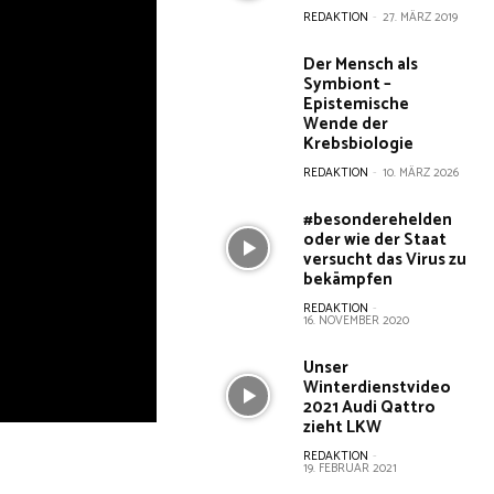
REDAKTION
-
27. MÄRZ 2019
Der Mensch als
Symbiont –
Epistemische
Wende der
Krebsbiologie
REDAKTION
-
10. MÄRZ 2026
#besonderehelden
oder wie der Staat
versucht das Virus zu
bekämpfen
REDAKTION
-
16. NOVEMBER 2020
Unser
Winterdienstvideo
2021 Audi Qattro
zieht LKW
REDAKTION
-
19. FEBRUAR 2021