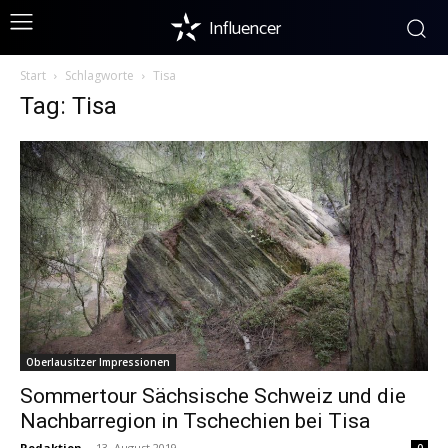
Influencer
Start
Schlagworte
Tisa
Tag: Tisa
Oberlausitzer Impressionen
Sommertour Sächsische Schweiz und die
Nachbarregion in Tschechien bei Tisa
Redaktion
-
13. August 2019
0