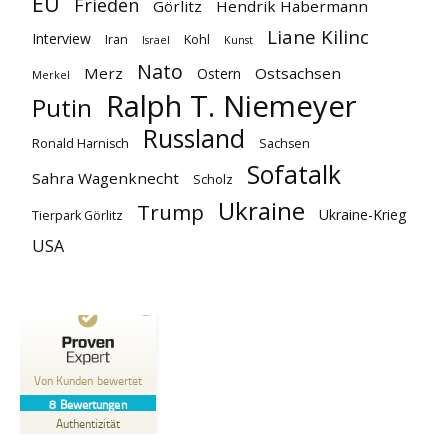
EU
Frieden
Görlitz
Hendrik Habermann
Liane Kilinc
Interview
Iran
Kohl
Israel
Kunst
Nato
Merz
Ostsachsen
Ostern
Merkel
Ralph T. Niemeyer
Putin
Russland
Ronald Harnisch
Sachsen
Sofatalk
Sahra Wagenknecht
Scholz
Ukraine
Trump
Ukraine-Krieg
Tierpark Görlitz
USA
Kundenbewertungen und Erfahrungen zu
Ostsachsen-TV
Von Kunden bewertet
8
Bewertungen
SEHR GUT
%
100
Authentizität
Empfehlungen auf