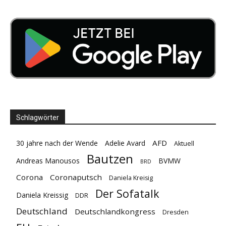
Schlagwörter
AFD
30 jahre nach der Wende
Adelie Avard
Aktuell
Bautzen
Andreas Manousos
BVMW
BRD
Corona
Coronaputsch
Daniela Kreisig
Der Sofatalk
Daniela Kreissig
DDR
Deutschland
Deutschlandkongress
Dresden