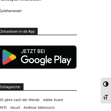
Gutsherrenart
Ostsachsen-tv als App
Umsch
Schlagwörter
Schri
30 jahre nach der Wende
Adelie Avard
AFD
Andreas Manousos
Aktuell