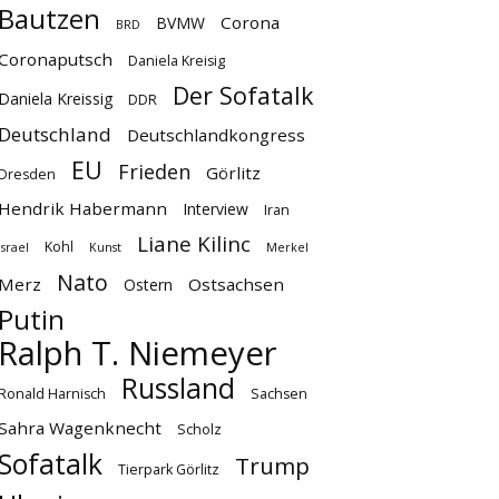
Bautzen
Corona
BVMW
BRD
Coronaputsch
Daniela Kreisig
Der Sofatalk
Daniela Kreissig
DDR
Deutschland
Deutschlandkongress
EU
Frieden
Görlitz
Dresden
Hendrik Habermann
Interview
Iran
Liane Kilinc
Kohl
Israel
Kunst
Merkel
Nato
Merz
Ostsachsen
Ostern
Putin
Ralph T. Niemeyer
Russland
Ronald Harnisch
Sachsen
Sahra Wagenknecht
Scholz
Sofatalk
Trump
Tierpark Görlitz