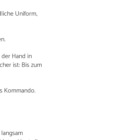
dliche Uniform,
en.
t der Hand in
cher ist: Bis zum
ites Kommando.
n langsam