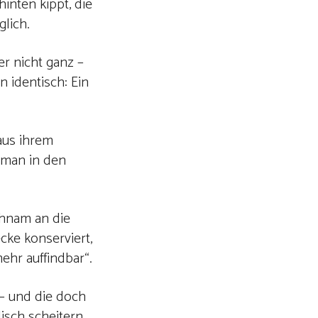
inten kippt, die
glich.
ber nicht ganz –
n identisch: Ein
 aus ihrem
 man in den
chnam an die
cke konserviert,
ehr auffindbar“.
 – und die doch
isch scheitern.