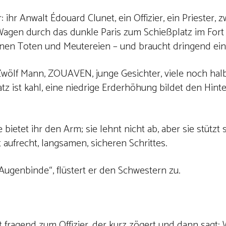
ihr Anwalt Édouard Clunet, ein Offizier, ein Priester, z
 Wagen durch das dunkle Paris zum Schießplatz im For
llionen Toten und Meutereien – und braucht dringend ei
Zwölf Mann, ZOUAVEN, junge Gesichter, viele noch halb
atz ist kahl, eine niedrige Erderhöhung bildet den Hint
ietet ihr den Arm; sie lehnt nicht ab, aber sie stützt s
aufrecht, langsamen, sicheren Schrittes.
 Augenbinde“, flüstert er den Schwestern zu.
t fragend zum Offizier, der kurz zögert und dann sag