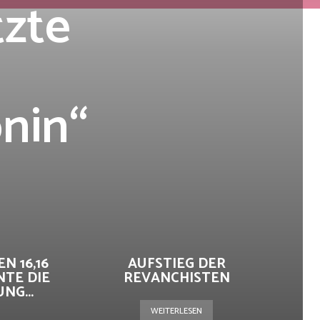
tzte
nin“
N 16,16
AUFSTIEG DER
NTE DIE
REVANCHISTEN
G...
WEITERLESEN