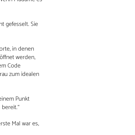
t gefesselt. Sie
orte, in denen
eöffnet werden,
nem Code
Frau zum idealen
 einem Punkt
 bereit.“
rste Mal war es,