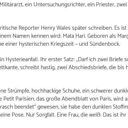
n Militärarzt, ein Untersuchungsrichter, ein Priester, z
 britische Reporter Henry Wales später schreiben. Es ist 
 einem Namen kennen wird: Mata Hari. Geboren als Mar
äche einer hysterischen Kriegszeit – und Sündenbock.
 Hysterieanfall. Ihr erster Satz: „Darf ich zwei Briefe 
ettkante, schreibt hastig, zwei Abschiedsbriefe, die bis
dene Strümpfe, hochhackige Schuhe, ein schwerer dunkl
e Petit Parisien, das große Abendblatt von Paris, wird
ei „rasch beendet“ gewesen, sie habe den dunklen Stoffm
ne Pose. Nur Sorgfalt. Eine Frau, die weiß: Das ist ihr l