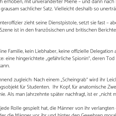
ch erhoben, mit unveränderter Miene – und dann nach h
 grausam sachlicher Satz. Vielleicht deshalb so unerträ
teroffizier zieht seine Dienstpistole, setzt sie fast – a
zene ist in den französischen und britischen Berichte
ne Familie, kein Liebhaber, keine offizielle Delegation
: eine hingerichtete „gefährliche Spionin“, deren Tod
kann.
chnend zugleich: Nach einem „Scheingrab“ wird ihr Lei
gsobjekt für Studenten.
Ihr Kopf, für anatomische Zwe
 Als man Jahrzehnte später nachfragt, ist er „nicht m
jede Rolle gespielt hat, die Männer von ihr verlangten
er die Männer vor ihr und hinter den Gewehren moral