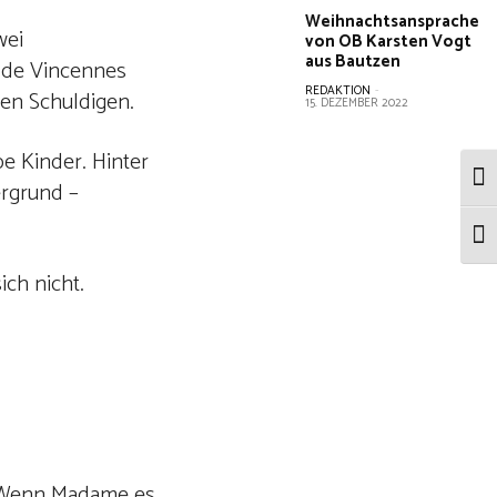
Weihnachtsansprache
wei
von OB Karsten Vogt
aus Bautzen
t de Vincennes
REDAKTION
-
nen Schuldigen.
15. DEZEMBER 2022
e Kinder. Hinter
Umsc
ergrund –
Schr
ich nicht.
t: Wenn Madame es