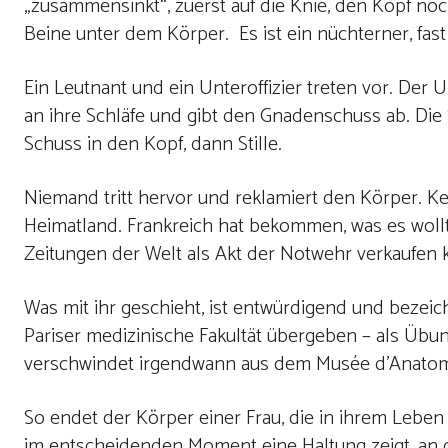
„zusammensinkt“, zuerst auf die Knie, den Kopf no
Beine unter dem Körper.
Es ist ein nüchterner, fast
Ein Leutnant und ein Unteroffizier treten vor. Der Un
an ihre Schläfe und gibt den Gnadenschuss ab. Die S
Schuss in den Kopf, dann Stille.
Niemand tritt hervor und reklamiert den Körper. Kei
Heimatland. Frankreich hat bekommen, was es wollte
Zeitungen der Welt als Akt der Notwehr verkaufen 
Was mit ihr geschieht, ist entwürdigend und bezei
Pariser medizinische Fakultät übergeben – als Übun
verschwindet irgendwann aus dem Musée d’Anatomie.
So endet der Körper einer Frau, die in ihrem Leben 
im entscheidenden Moment eine Haltung zeigt, an d