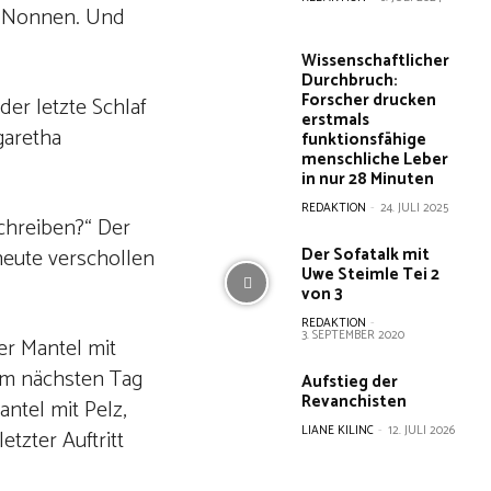
wei Nonnen. Und
Wissenschaftlicher
Durchbruch:
Forscher drucken
der letzte Schlaf
erstmals
garetha
funktionsfähige
menschliche Leber
in nur 28 Minuten
REDAKTION
-
24. JULI 2025
schreiben?“ Der
 heute verschollen
Der Sofatalk mit
Uwe Steimle Tei 2
von 3
REDAKTION
-
3. SEPTEMBER 2020
er Mantel mit
 am nächsten Tag
Aufstieg der
Revanchisten
antel mit Pelz,
LIANE KILINC
-
12. JULI 2026
etzter Auftritt