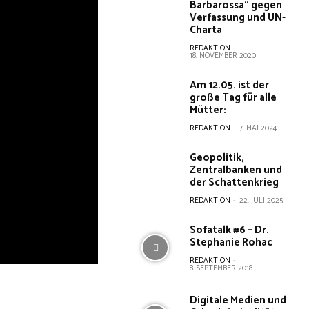
Barbarossa“ gegen
Verfassung und UN-
Charta
REDAKTION
-
18. NOVEMBER 2020
Am 12.05. ist der
große Tag für alle
Mütter:
REDAKTION
-
7. MAI 2024
Geopolitik,
Zentralbanken und
der Schattenkrieg
REDAKTION
-
22. JULI 2025
Sofatalk #6 – Dr.
Stephanie Rohac
REDAKTION
-
8. SEPTEMBER 2018
Digitale Medien und