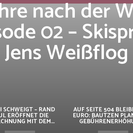
ahre nach der 
sode 02 – Skisp
Jens Weißflog
I SCHWEIGT – RAND
AUF SEITE 504 BLEIBE
UL ERÖFFNET DIE
EURO: BAUTZEN PLA
CHNUNG MIT DEM...
GEBÜHRENERHÖHUN