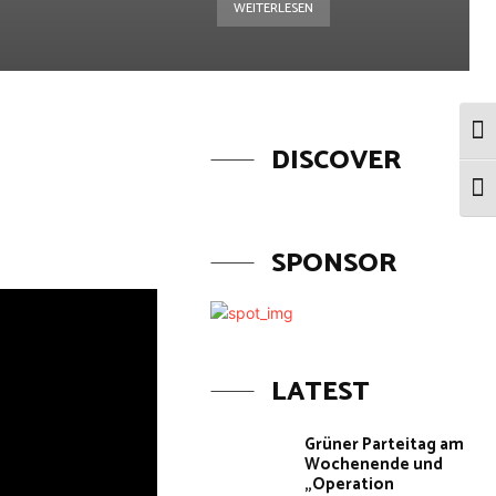
WEITERLESEN
Umsc
DISCOVER
Schr
SPONSOR
LATEST
Grüner Parteitag am
Wochenende und
„Operation