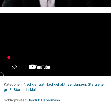
Kategorien:
Nachgefragt Nachgehakt
,
Sendungen
,
Startseite
groß
,
Startseite klein
Schlagwörter:
Hendrik Habermann