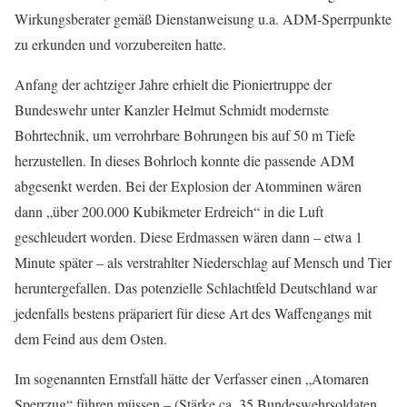
Wirkungsberater gemäß Dienstanweisung u.a. ADM-Sperrpunkte
zu erkunden und vorzubereiten hatte.
Anfang der achtziger Jahre erhielt die Pioniertruppe der
Bundeswehr unter Kanzler Helmut Schmidt modernste
Bohrtechnik, um verrohrbare Bohrungen bis auf 50 m Tiefe
herzustellen. In dieses Bohrloch konnte die passende ADM
abgesenkt werden. Bei der Explosion der Atomminen wären
dann „über 200.000 Kubikmeter Erdreich“ in die Luft
geschleudert worden. Diese Erdmassen wären dann – etwa 1
Minute später – als verstrahlter Niederschlag auf Mensch und Tier
heruntergefallen. Das potenzielle Schlachtfeld Deutschland war
jedenfalls bestens präpariert für diese Art des Waffengangs mit
dem Feind aus dem Osten.
Im sogenannten Ernstfall hätte der Verfasser einen „Atomaren
Sperrzug“ führen müssen – (Stärke ca. 35 Bundeswehrsoldaten