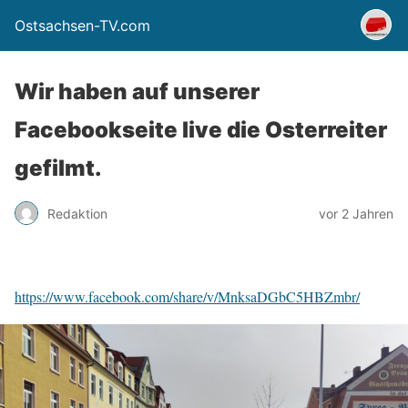
Ostsachsen-TV.com
Wir haben auf unserer
Facebookseite live die Osterreiter
gefilmt.
Redaktion
vor 2 Jahren
https://www.facebook.com/share/v/MnksaDGbC5HBZmbr/