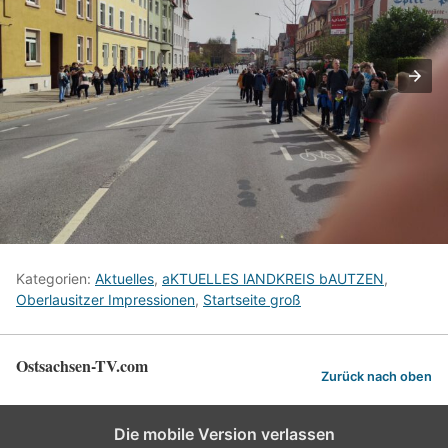
Kategorien:
Aktuelles
,
aKTUELLES lANDKREIS bAUTZEN
,
Oberlausitzer Impressionen
,
Startseite groß
Ostsachsen-TV.com
Zurück nach oben
Die mobile Version verlassen