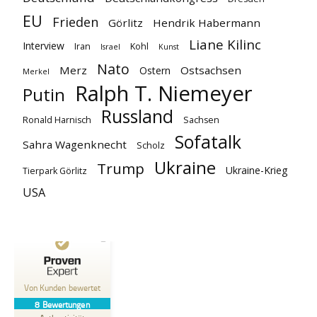
EU
Frieden
Görlitz
Hendrik Habermann
Liane Kilinc
Interview
Iran
Kohl
Israel
Kunst
Nato
Merz
Ostsachsen
Ostern
Merkel
Ralph T. Niemeyer
Putin
Russland
Ronald Harnisch
Sachsen
Sofatalk
Sahra Wagenknecht
Scholz
Ukraine
Trump
Ukraine-Krieg
Tierpark Görlitz
USA
Kundenbewertungen und Erfahrungen zu
Ostsachsen-TV
Von Kunden bewertet
8
Bewertungen
SEHR GUT
%
100