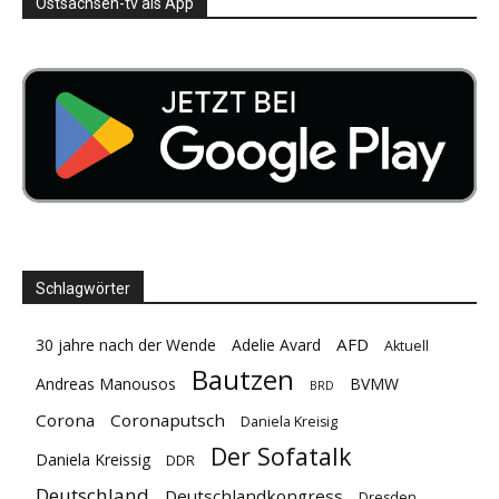
Ostsachsen-tv als App
Schlagwörter
AFD
30 jahre nach der Wende
Adelie Avard
Aktuell
Bautzen
Andreas Manousos
BVMW
BRD
Corona
Coronaputsch
Daniela Kreisig
Der Sofatalk
Daniela Kreissig
DDR
Deutschland
Deutschlandkongress
Dresden