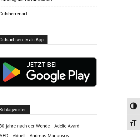
Gutsherrenart
Ostsachsen-tv als App
Umsch
Schlagwörter
Schri
30 jahre nach der Wende
Adelie Avard
AFD
Andreas Manousos
Aktuell