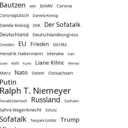
Bautzen
Corona
BVMW
BRD
Coronaputsch
Daniela Kreisig
Der Sofatalk
Daniela Kreissig
DDR
Deutschland
Deutschlandkongress
EU
Frieden
Görlitz
Dresden
Hendrik Habermann
Interview
Iran
Liane Kilinc
Kohl
Israel
Kunst
Merkel
Nato
Merz
Ostsachsen
Ostern
Putin
Ralph T. Niemeyer
Russland
Ronald Harnisch
Sachsen
Sahra Wagenknecht
Scholz
Sofatalk
Trump
Tierpark Görlitz