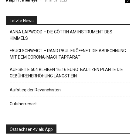
Ralph T. Niemeyer
-
18. Januar 2023
0
Letzte News
ANNA LAPWOOD – DIE GÖTTIN AM INSTRUMENT DES
HIMMELS
FAUCI SCHWEIGT – RAND PAUL ERÖFFNET DIE ABRECHNUNG
MIT DEM CORONA-MACHTAPPARAT
AUF SEITE 504 BLEIBEN 16,16 EURO: BAUTZEN PLANTE DIE
GEBÜHRENERHÖHUNG LÄNGST EIN
Aufstieg der Revanchisten
Gutsherrenart
Ostsachsen-tv als App