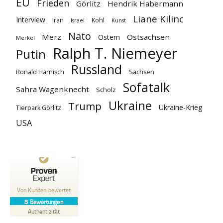
EU
Frieden
Görlitz
Hendrik Habermann
Liane Kilinc
Interview
Iran
Kohl
Israel
Kunst
Nato
Merz
Ostsachsen
Ostern
Merkel
Ralph T. Niemeyer
Putin
Russland
Ronald Harnisch
Sachsen
Sofatalk
Sahra Wagenknecht
Scholz
Ukraine
Trump
Ukraine-Krieg
Tierpark Görlitz
USA
Kundenbewertungen und Erfahrungen zu
Ostsachsen-TV
Von Kunden bewertet
8
Bewertungen
SEHR GUT
%
100
Authentizität
Empfehlungen auf