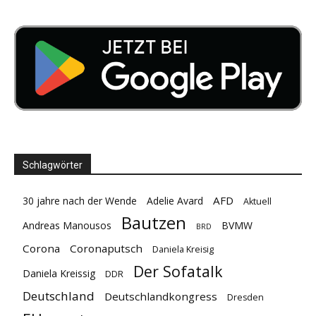
Schlagwörter
AFD
30 jahre nach der Wende
Adelie Avard
Aktuell
Bautzen
Andreas Manousos
BVMW
BRD
Corona
Coronaputsch
Daniela Kreisig
Der Sofatalk
Daniela Kreissig
DDR
Deutschland
Deutschlandkongress
Dresden