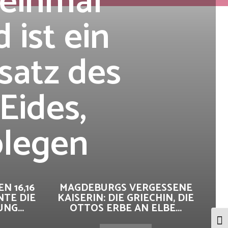
 einmal
 ist ein
satz des
Eides,
blegen
N 16,16
MAGDEBURGS VERGESSENE
NTE DIE
KAISERIN: DIE GRIECHIN, DIE
G...
OTTOS ERBE AN ELBE...
Umsc