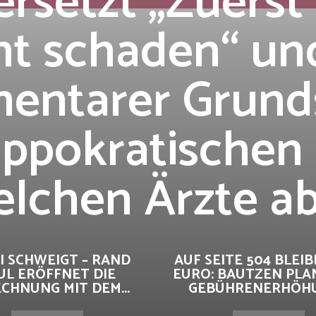
ersetzt „Zuerst
ht schaden“ und
mentarer Grund
ippokratischen 
elchen Ärzte a
I SCHWEIGT – RAND
AUF SEITE 504 BLEIBE
UL ERÖFFNET DIE
EURO: BAUTZEN PLA
CHNUNG MIT DEM...
GEBÜHRENERHÖHUN