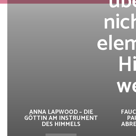
üb
nic
ele
H
w
ANNA LAPWOOD – DIE
FAUC
GÖTTIN AM INSTRUMENT
PA
DES HIMMELS
ABRE