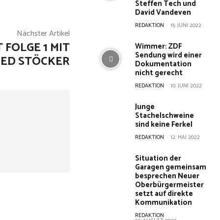
Steffen Tech und
David Vandeven
REDAKTION
-
15. JUNI 2022
Nächster Artikel
FOLGE 1 MIT
Wimmer: ZDF
Sendung wird einer
IED STÖCKER
Dokumentation
nicht gerecht
REDAKTION
-
10. JUNI 2022
Junge
Stachelschweine
sind keine Ferkel
REDAKTION
-
12. MAI 2022
Situation der
Garagen gemeinsam
besprechen Neuer
Oberbürgermeister
setzt auf direkte
Kommunikation
REDAKTION
-