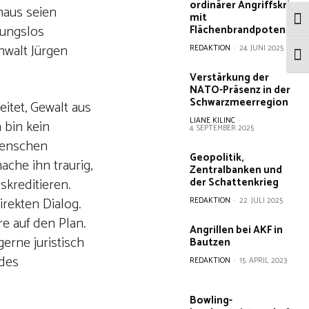
ordinärer Angriffskrieg
naus seien
mit
Umsc
mungslos
Flächenbrandpotential?
nwalt Jürgen
REDAKTION
-
24. JUNI 2025
Schr
Verstärkung der
NATO-Präsenz in der
Schwarzmeerregion
itet, Gewalt aus
LIANE KILINC
-
 bin kein
4. SEPTEMBER 2025
 Menschen
Geopolitik,
che ihn traurig,
Zentralbanken und
kreditieren.
der Schattenkrieg
irekten Dialog.
REDAKTION
-
22. JULI 2025
re auf den Plan.
Angrillen bei AKF in
erne juristisch
Bautzen
 des
REDAKTION
-
15. APRIL 2023
Bowling-