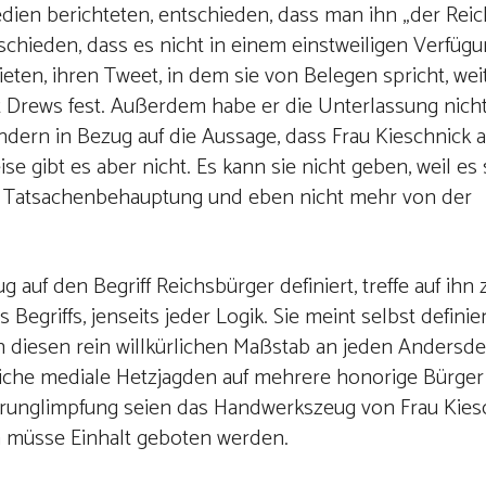
ien berichteten, entschieden, dass man ihn „der Reic
tschieden, dass es nicht in einem einstweiligen Verfüg
eten, ihren Tweet, in dem sie von Belegen spricht, wei
ellt Drews fest. Außerdem habe er die Unterlassung nich
ondern in Bezug auf die Aussage, dass Frau Kieschnick 
e gibt es aber nicht. Es kann sie nicht geben, weil es 
re Tatsachenbehauptung und eben nicht mehr von der
auf den Begriff Reichsbürger definiert, treffe auf ihn 
 Begriffs, jenseits jeder Logik. Sie meint selbst defini
n diesen rein willkürlichen Maßstab an jeden Andersd
tliche mediale Hetzjagden auf mehrere honorige Bürger
erunglimpfung seien das Handwerkszeug von Frau Kiesc
 müsse Einhalt geboten werden.