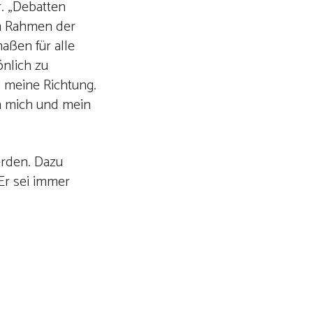
r. „Debatten
im Rahmen der
aßen für alle
önlich zu
 meine Richtung.
en mich und mein
erden. Dazu
Er sei immer