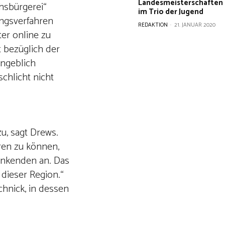
Landesmeisterschaften
hsbürgerei“
im Trio der Jugend
ungsverfahren
REDAKTION
-
21. JANUAR 2020
ter online zu
t bezüglich der
angeblich
schlicht nicht
zu, sagt Drews.
eren zu können,
enkenden an. Das
 dieser Region.“
hnick, in dessen