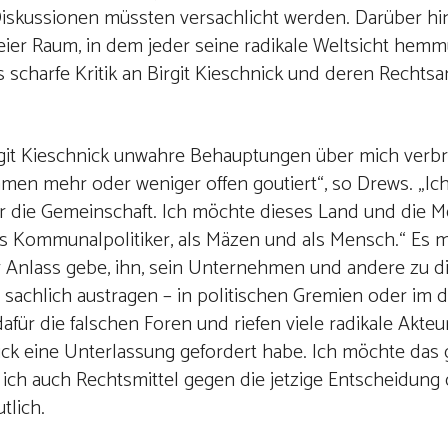
Diskussionen müssten versachlicht werden. Darüber hi
reier Raum, in dem jeder seine radikale Weltsicht hem
 scharfe Kritik an Birgit Kieschnick und deren Rechtsa
rgit Kieschnick unwahre Behauptungen über mich verbre
en mehr oder weniger offen goutiert“, so Drews. „Ich
 für die Gemeinschaft. Ich möchte dieses Land und die
ls Kommunalpolitiker, als Mäzen und als Mensch.“ Es ma
Anlass gebe, ihn, sein Unternehmen und andere zu dis
sachlich austragen – in politischen Gremien oder im d
ür die falschen Foren und riefen viele radikale Akteu
ck eine Unterlassung gefordert habe. Ich möchte das g
 ich auch Rechtsmittel gegen die jetzige Entscheidung
tlich.