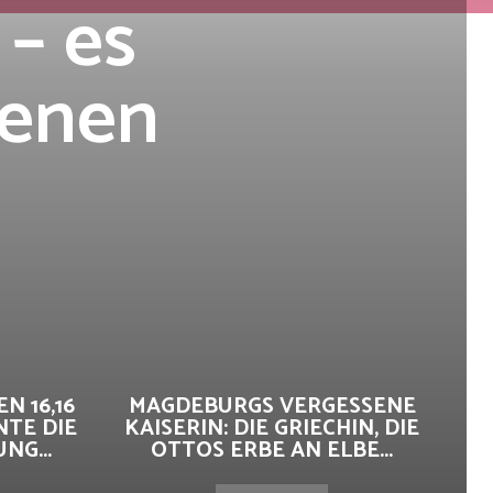
 – es
genen
N 16,16
MAGDEBURGS VERGESSENE
NTE DIE
KAISERIN: DIE GRIECHIN, DIE
G...
OTTOS ERBE AN ELBE...