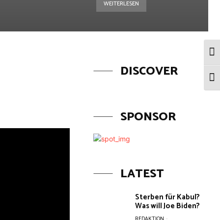
WEITERLESEN
Umsc
DISCOVER
Schr
SPONSOR
LATEST
Sterben für Kabul?
Was will Joe Biden?
REDAKTION
-