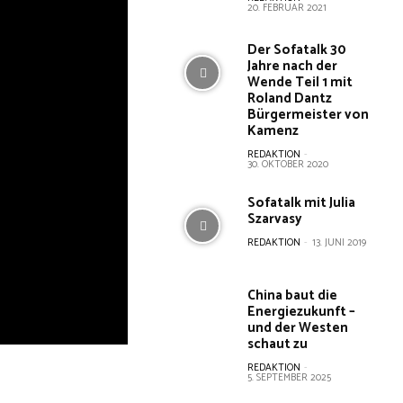
20. FEBRUAR 2021
Der Sofatalk 30
Jahre nach der
Wende Teil 1 mit
Roland Dantz
Bürgermeister von
Kamenz
REDAKTION
-
30. OKTOBER 2020
Sofatalk mit Julia
Szarvasy
REDAKTION
-
13. JUNI 2019
China baut die
Energiezukunft –
und der Westen
schaut zu
REDAKTION
-
5. SEPTEMBER 2025