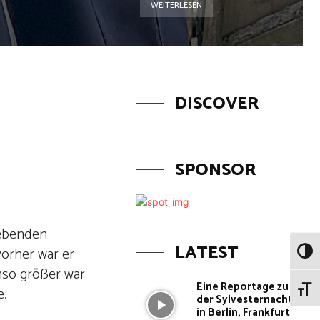
WEITERLESEN
DISCOVER
SPONSOR
lebenden
LATEST
vorher war er
Umsch
mso größer war
Eine Reportage zu
e.
Schri
der Sylvesternacht
in Berlin, Frankfurt