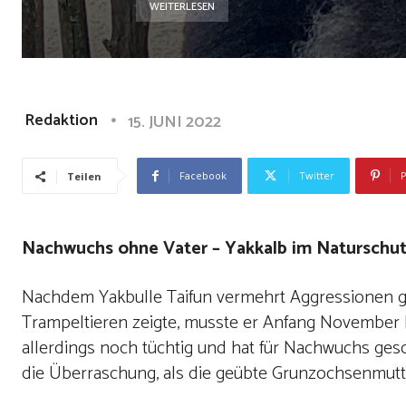
WEITERLESEN
Redaktion
15. JUNI 2022
Facebook
Twitter
P
Teilen
Nachwuchs ohne Vater –
Yakkalb im Naturschut
Nachdem Yakbulle Taifun vermehrt Aggressionen g
Trampeltieren zeigte, musste er Anfang November l
allerdings noch tüchtig und hat für Nachwuchs ges
die Überraschung, als die geübte Grunzochsenmutt