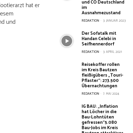
und CO Deutschland
ootierarzt hat er
im
diesem
Ausnahmezustand
und und
REDAKTION
-
3. JANUAR 2023
Der Sofatalk mit
Handan Celebi in
Seifhennerdorf
REDAKTION
-
3. APRIL 2021
Reisekoffer rollen
im Kreis Bautzen
fleißigübers „Touri-
Pflaster“: 273.500
Übernachtungen
REDAKTION
-
7. MAI 2024
IG BAU: „Inflation
hat Löcher in die
Bau-Lohntüten
gefressen“5.080
Bau-Jobs im Kreis