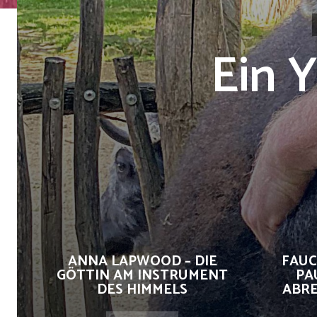
Ein 
ANNA LAPWOOD – DIE
FAUC
GÖTTIN AM INSTRUMENT
PA
DES HIMMELS
ABRE