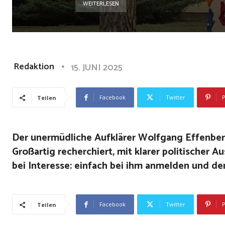
WEITERLESEN
Redaktion
15. JUNI 2025
Facebook
Twitter
P
Teilen
Der unermüdliche Aufklärer Wolfgang Effenber
Großartig recherchiert, mit klarer politischer 
bei Interesse: einfach bei ihm anmelden und d
Facebook
Twitter
P
Teilen