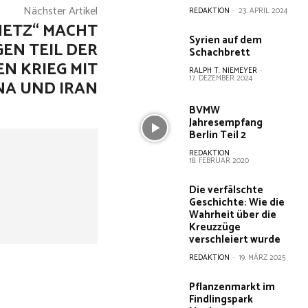
Nächster Artikel
REDAKTION
-
23. APRIL 2024
NETZ“ MACHT
Syrien auf dem
EN TEIL DER
Schachbrett
EN KRIEG MIT
RALPH T. NIEMEYER
-
17. DEZEMBER 2024
NA UND IRAN
BVMW
Jahresempfang
Berlin Teil 2
REDAKTION
-
18. FEBRUAR 2020
Die verfälschte
Geschichte: Wie die
Wahrheit über die
Kreuzzüge
verschleiert wurde
REDAKTION
-
19. MÄRZ 2025
Pflanzenmarkt im
Findlingspark