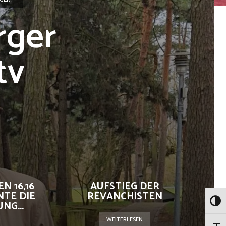
rger
tv
N 16,16
AUFSTIEG DER
NTE DIE
REVANCHISTEN
G...
Umsch
WEITERLESEN