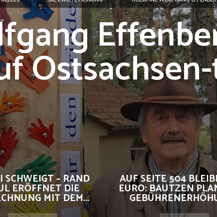
fgang Effenbe
uf Ostsachsen-
I SCHWEIGT – RAND
AUF SEITE 504 BLEIBE
UL ERÖFFNET DIE
EURO: BAUTZEN PLA
CHNUNG MIT DEM...
GEBÜHRENERHÖHUN