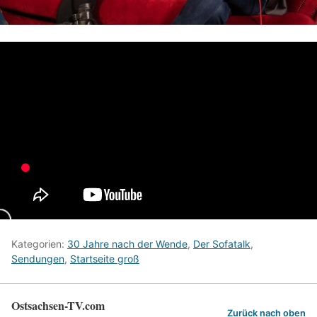
Kategorien:
30 Jahre nach der Wende
,
Der Sofatalk
,
Sendungen
,
Startseite groß
Ostsachsen-TV.com
Zurück nach oben