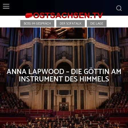
Die Zweite Meinung
BOSS IM GESPRÄCH
DER SOFATALK
DIE LAGE
ANNA LAPWOOD – DIE GÖTTIN AM
INSTRUMENT DES HIMMELS