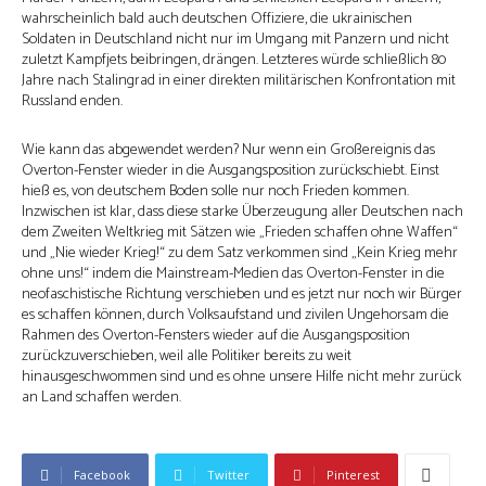
wahrscheinlich bald auch deutschen Offiziere, die ukrainischen
Soldaten in Deutschland nicht nur im Umgang mit Panzern und nicht
zuletzt Kampfjets beibringen, drängen. Letzteres würde schließlich 80
Jahre nach Stalingrad in einer direkten militärischen Konfrontation mit
Russland enden.
Wie kann das abgewendet werden? Nur wenn ein Großereignis das
Overton-Fenster wieder in die Ausgangsposition zurückschiebt. Einst
hieß es, von deutschem Boden solle nur noch Frieden kommen.
Inzwischen ist klar, dass diese starke Überzeugung aller Deutschen nach
dem Zweiten Weltkrieg mit Sätzen wie „Frieden schaffen ohne Waffen“
und „Nie wieder Krieg!“ zu dem Satz verkommen sind „Kein Krieg mehr
ohne uns!“ indem die Mainstream-Medien das Overton-Fenster in die
neofaschistische Richtung verschieben und es jetzt nur noch wir Bürger
es schaffen können, durch Volksaufstand und zivilen Ungehorsam die
Rahmen des Overton-Fensters wieder auf die Ausgangsposition
zurückzuverschieben, weil alle Politiker bereits zu weit
hinausgeschwommen sind und es ohne unsere Hilfe nicht mehr zurück
an Land schaffen werden.
Facebook
Twitter
Pinterest