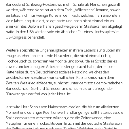
Bundesland Schlewsig-Holstein, wo mehr Schafe als Menschen gezählt
werden, während sie selbst aus dem Fach „Völkerrecht“ komme, obwohl
sie tatsächlich nur wenige Kurse in dem Fach, welches man ansonsten
viele Jahre lang studiert, belegt hatte und noch nicht einmal ein voll
anerkanntes Diplom erhalten geschweige denn Staatsexamen abgelegt
hatte. In den USA wird gerade ein ähnlicher Fall eines Hochstaplers im
US-Kongress behandelt.
Weitere absichtliche Ungenauigkeiten in ihrem Lebenslauf trübten ihr
Image als eher inkompetente Heuchlerin, die nicht einmal richtig
Hochdeutsch zu sprechen vermochte und so wurde es Scholz, der es
zuvor zum berüchtigten Arbeitsminister gebracht hatte, der mit der
Kettensäge durch Deutschlands soziales Netz ging, welches den
westdeutschen sozialmarktwirtschaftlichen Kapitalismus nach dem
Zweiten Weltkrieg abfederte, zunächst unter dem sozialdemokratischen
Bundeskanzler Gerhard Schröder und seitdem als unaufregender
Bürokrat galt, der frei von jeder Moral ist.
Jetzt wird Herr Scholz von Mainstream-Medien, die bis zum allerletzten
Moment endlos langer Koalitionsverhandlungen gehofft hatten, dass die
Sozialdemokraten verstehen würden, dass die Zeitenwende, eine
Metapher für einen rücksichtslosen Bruch mit der deutsche Staatsräson