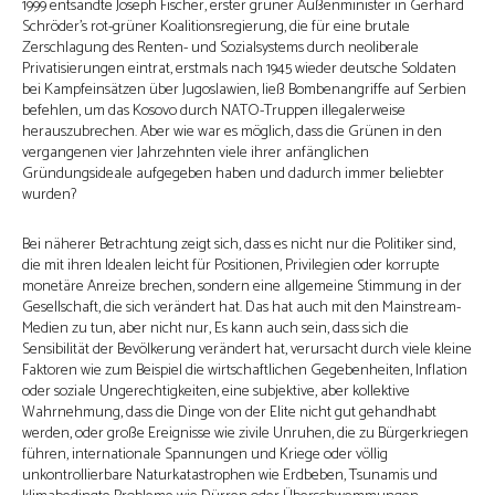
1999 entsandte Joseph Fischer, erster grüner Außenminister in Gerhard
Schröder’s rot-grüner Koalitionsregierung, die für eine brutale
Zerschlagung des Renten- und Sozialsystems durch neoliberale
Privatisierungen eintrat, erstmals nach 1945 wieder deutsche Soldaten
bei Kampfeinsätzen über Jugoslawien, ließ Bombenangriffe auf Serbien
befehlen, um das Kosovo durch NATO-Truppen illegalerweise
herauszubrechen. Aber wie war es möglich, dass die Grünen in den
vergangenen vier Jahrzehnten viele ihrer anfänglichen
Gründungsideale aufgegeben haben und dadurch immer beliebter
wurden?
Bei näherer Betrachtung zeigt sich, dass es nicht nur die Politiker sind,
die mit ihren Idealen leicht für Positionen, Privilegien oder korrupte
monetäre Anreize brechen, sondern eine allgemeine Stimmung in der
Gesellschaft, die sich verändert hat. Das hat auch mit den Mainstream-
Medien zu tun, aber nicht nur, Es kann auch sein, dass sich die
Sensibilität der Bevölkerung verändert hat, verursacht durch viele kleine
Faktoren wie zum Beispiel die wirtschaftlichen Gegebenheiten, Inflation
oder soziale Ungerechtigkeiten, eine subjektive, aber kollektive
Wahrnehmung, dass die Dinge von der Elite nicht gut gehandhabt
werden, oder große Ereignisse wie zivile Unruhen, die zu Bürgerkriegen
führen, internationale Spannungen und Kriege oder völlig
unkontrollierbare Naturkatastrophen wie Erdbeben, Tsunamis und