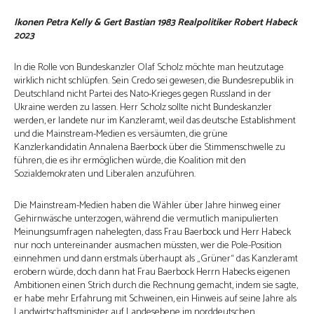
Ikonen Petra Kelly & Gert Bastian 1983 Realpolitiker Robert Habeck
2023
In die Rolle von Bundeskanzler Olaf Scholz möchte man heutzutage
wirklich nicht schlüpfen. Sein Credo sei gewesen, die Bundesrepublik in
Deutschland nicht Partei des Nato-Krieges gegen Russland in der
Ukraine werden zu lassen. Herr Scholz sollte nicht Bundeskanzler
werden, er landete nur im Kanzleramt, weil das deutsche Establishment
und die Mainstream-Medien es versäumten, die grüne
Kanzlerkandidatin Annalena Baerbock über die Stimmenschwelle zu
führen, die es ihr ermöglichen würde, die Koalition mit den
Sozialdemokraten und Liberalen anzuführen.
Die Mainstream-Medien haben die Wähler über Jahre hinweg einer
Gehirnwäsche unterzogen, während die vermutlich manipulierten
Meinungsumfragen nahelegten, dass Frau Baerbock und Herr Habeck
nur noch untereinander ausmachen müssten, wer die Pole-Position
einnehmen und dann erstmals überhaupt als „Grüner“ das Kanzleramt
erobern würde, doch dann hat Frau Baerbock Herrn Habecks eigenen
Ambitionen einen Strich durch die Rechnung gemacht, indem sie sagte,
er habe mehr Erfahrung mit Schweinen, ein Hinweis auf seine Jahre als
Landwirtschaftsminister auf Landesebene im norddeutschen