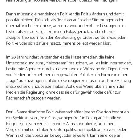
klimabedingte Probleme wie Dürren oder Überschwemmungen.
Dann müssen die handelnden Politiker die Politik ändern und damit
populär bleiben. Plötzlich, als Reaktion auf solche Stimmungen oder
übernatürliche Ereignisse, werden zuvor undenkbare Lösungen, die
bisher als zu radikal galten, in den Fokus gerückt und nicht nur
akzeptiert, sondern von der Bevölkerung gefordert werden, was jeden
Politiker, der sich dafür einsetzt, immens beliebt werden lässt.
Im 20. Jahrhundert verstanden es die Massenmedien, die keine
Unterscheidung zum „Mainstream“ brauchten, weil es kein Internet gab,
bestimmte Agenden durchzusetzen und die Wünsche der Eigentümer
von Medienunternehmen den gewählten Politikern in Form von einer
„Lage“ aufzuzwingen, auf die diese reagieren müssen und ihre Haltung
entsprechend anzupassen haben. Auf diese Weise übernahmen die
Medien die Regierung, ohne dass sie dafür gewählt oder dafür zur
Rechenschaft gezogen werden.
Der US-amerikanische Politikwissenschaftler Joseph Overton beschrieb
ein Spektrum von „freier“ bis „weniger frei“ in Bezug auf staatliche
Eingriffe, das sich vertikal an einer Achse orientierte, um einen
Vergleich mit dem linken/rechten politischen Spektrum zu vermeiden.
Wenn sich das Spektrum bewegt oder erweitert, kann eine Idee an