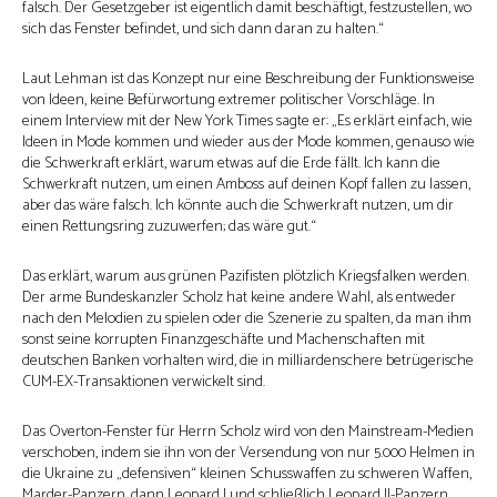
falsch. Der Gesetzgeber ist eigentlich damit beschäftigt, festzustellen, wo
sich das Fenster befindet, und sich dann daran zu halten.“
Laut Lehman ist das Konzept nur eine Beschreibung der Funktionsweise
von Ideen, keine Befürwortung extremer politischer Vorschläge. In
einem Interview mit der New York Times sagte er: „Es erklärt einfach, wie
Ideen in Mode kommen und wieder aus der Mode kommen, genauso wie
die Schwerkraft erklärt, warum etwas auf die Erde fällt. Ich kann die
Schwerkraft nutzen, um einen Amboss auf deinen Kopf fallen zu lassen,
aber das wäre falsch. Ich könnte auch die Schwerkraft nutzen, um dir
einen Rettungsring zuzuwerfen; das wäre gut.“
Das erklärt, warum aus grünen Pazifisten plötzlich Kriegsfalken werden.
Der arme Bundeskanzler Scholz hat keine andere Wahl, als entweder
nach den Melodien zu spielen oder die Szenerie zu spalten, da man ihm
sonst seine korrupten Finanzgeschäfte und Machenschaften mit
deutschen Banken vorhalten wird, die in milliardenschere betrügerische
CUM-EX-Transaktionen verwickelt sind.
Das Overton-Fenster für Herrn Scholz wird von den Mainstream-Medien
verschoben, indem sie ihn von der Versendung von nur 5.000 Helmen in
die Ukraine zu „defensiven“ kleinen Schusswaffen zu schweren Waffen,
Marder-Panzern, dann Leopard I und schließlich Leopard II-Panzern,