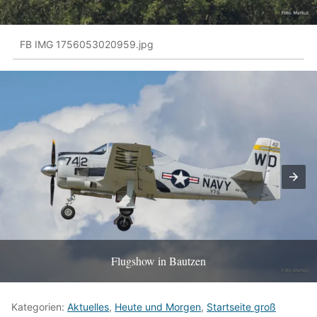
FB IMG 1756053020959.jpg
Flugshow in Bautzen
Kategorien:
Aktuelles
,
Heute und Morgen
,
Startseite groß