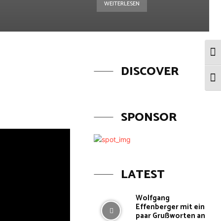
WEITERLESEN
Umsc
DISCOVER
Schr
SPONSOR
LATEST
Wolfgang
Effenberger mit ein
paar Grußworten an