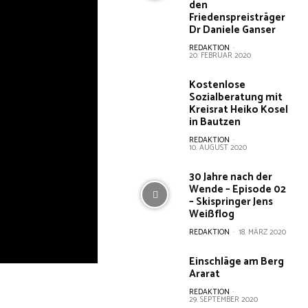
den
Friedenspreisträger
Dr Daniele Ganser
REDAKTION
-
20. FEBRUAR 2020
Kostenlose
Sozialberatung mit
Kreisrat Heiko Kosel
in Bautzen
REDAKTION
-
10. AUGUST 2020
30 Jahre nach der
Wende – Episode 02
– Skispringer Jens
Weißflog
REDAKTION
-
18. MÄRZ 2020
Einschläge am Berg
Ararat
REDAKTION
-
29. SEPTEMBER 2020