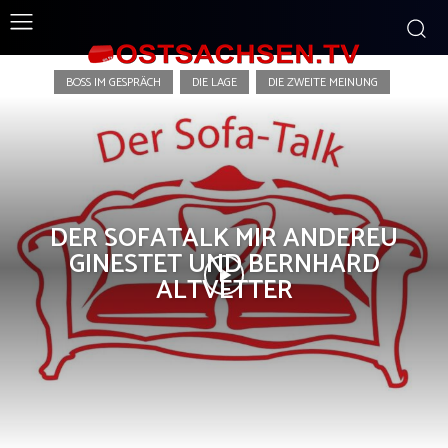
Der Sofatalk
BOSS IM GESPRÄCH
DIE LAGE
DIE ZWEITE MEINUNG
DER SOFATALK MIR ANDEREU
GINESTET UND BERNHARD
ALTVETTER