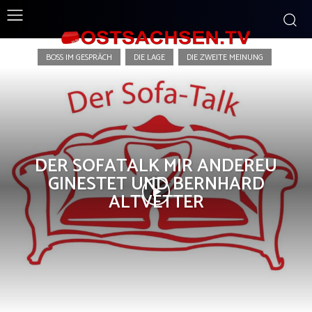
Der Sofatalk
BOSS IM GESPRÄCH
DIE LAGE
DIE ZWEITE MEINUNG
DER SOFATALK MIR ANDEREU
GINESTET UND BERNHARD
ALTVETTER