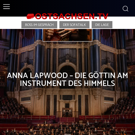
Sendungen
BOSS IM GESPRÄCH
DER SOFATALK
DIE LAGE
ANNA LAPWOOD – DIE GÖTTIN AM
INSTRUMENT DES HIMMELS