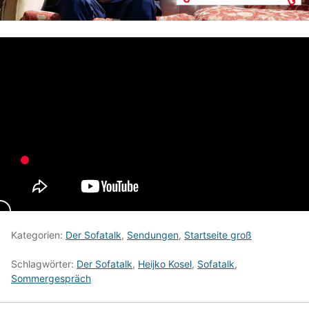
Kategorien:
Der Sofatalk
,
Sendungen
,
Startseite groß
Schlagwörter:
Der Sofatalk
,
Heijko Kosel
,
Sofatalk
,
Sommergespräch