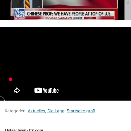
Kategorien:
Aktuelles
,
Die Lage
,
Startseite groß
Ostsachsen-TV.com