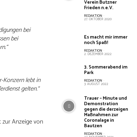
Verein Butzner
Frieden n.e.V.
REDAKTION
-
27. OKTOBER 2020
digungen bei
Es macht mir immer
sen bei
noch Spaß!
n.“
REDAKTION
-
2. DEZEMBER 2022
3. Sommerabend im
Park
-Konzern lebt in
REDAKTION
-
3. AUGUST 2022
rdienst gelten.“
Trauer – Minute und
Demonstration
gegen die derzeigen
Maßnahmen zur
Coronalage in
t zur Anzeige von
Bautzen
REDAKTION
-