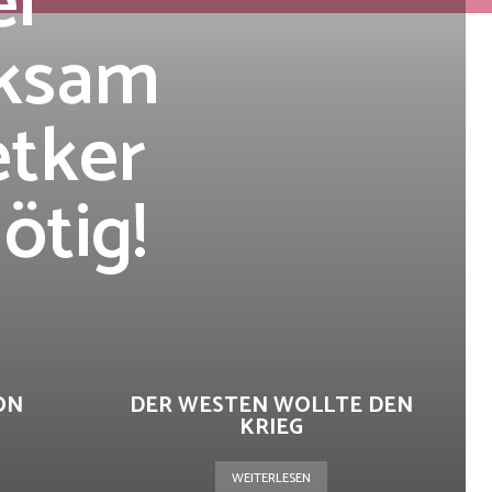
i
rksam
etker
ötig!
ON
DER WESTEN WOLLTE DEN
KRIEG
WEITERLESEN