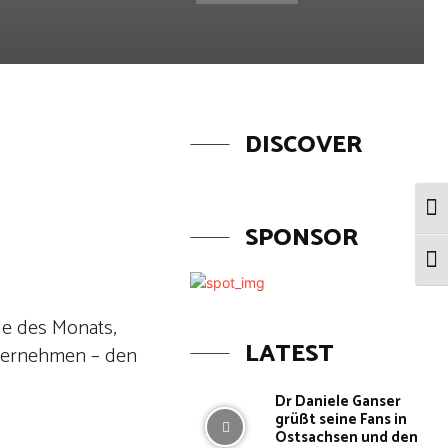
DISCOVER
Umsc
SPONSOR
Schr
de des Monats,
LATEST
nternehmen – den
Dr Daniele Ganser
grüßt seine Fans in
Ostsachsen und den