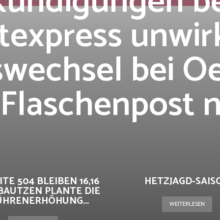
Kündigungen be
texpress unwi
wechsel bei O
Flaschenpost n
ITE 504 BLEIBEN 16,16
HETZJAGD-SAIS
BAUTZEN PLANTE DIE
ÜHRENERHÖHUNG...
WEITERLESEN