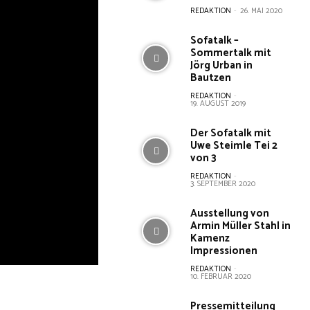
REDAKTION
-
26. MAI 2020
Sofatalk –
Sommertalk mit
Jörg Urban in
Bautzen
REDAKTION
-
19. AUGUST 2019
Der Sofatalk mit
Uwe Steimle Tei 2
von 3
REDAKTION
-
3. SEPTEMBER 2020
Ausstellung von
Armin Müller Stahl in
Kamenz
Impressionen
REDAKTION
-
10. FEBRUAR 2020
Pressemitteilung