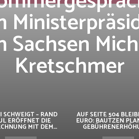
ommergespräc
 Ministerpräsi
n Sachsen Mich
Kretschmer
I SCHWEIGT – RAND
AUF SEITE 504 BLEIBE
UL ERÖFFNET DIE
EURO: BAUTZEN PLA
CHNUNG MIT DEM...
GEBÜHRENERHÖHUN