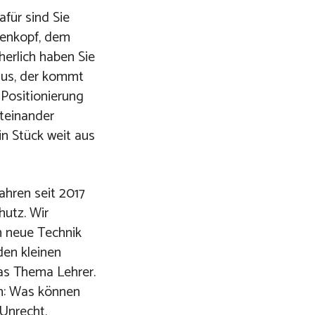
für sind Sie
denkopf, dem
herlich haben Sie
 aus, der kommt
 Positionierung
iteinander
in Stück weit aus
ahren seit 2017
hutz. Wir
in neue Technik
den kleinen
as Thema Lehrer.
en: Was können
 Unrecht.