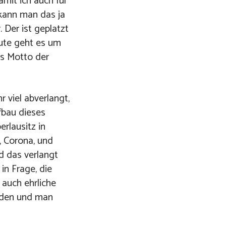
amit ich auch für
 kann man das ja
 Der ist geplatzt
eute geht es um
as Motto der
r viel abverlangt,
fbau dieses
rlausitz in
, Corona, und
d das verlangt
 in Frage, die
 auch ehrliche
erden und man