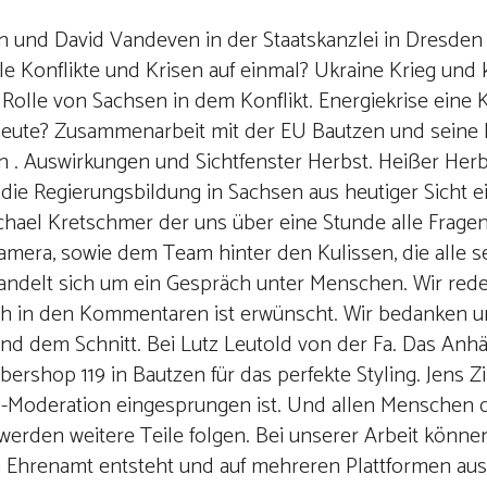
und David Vandeven in der Staatskanzlei in Dresden 
e Konflikte und Krisen auf einmal? Ukraine Krieg und k
olle von Sachsen in dem Konflikt. Energiekrise eine K
 heute? Zusammenarbeit mit der EU Bautzen und seine R
en . Auswirkungen und Sichtfenster Herbst. Heißer Her
die Regierungsbildung in Sachsen aus heutiger Sicht e
chael Kretschmer der uns über eine Stunde alle Frage
a, sowie dem Team hinter den Kulissen, die alle seh
ndelt sich um ein Gespräch unter Menschen. Wir red
h in den Kommentaren ist erwünscht. Wir bedanken un
nd dem Schnitt. Bei Lutz Leutold von der Fa. Das Anh
ershop 119 in Bautzen für das perfekte Styling. Jens
o-Moderation eingesprungen ist. Und allen Menschen 
 werden weitere Teile folgen. Bei unserer Arbeit könne
m Ehrenamt entsteht und auf mehreren Plattformen ausg