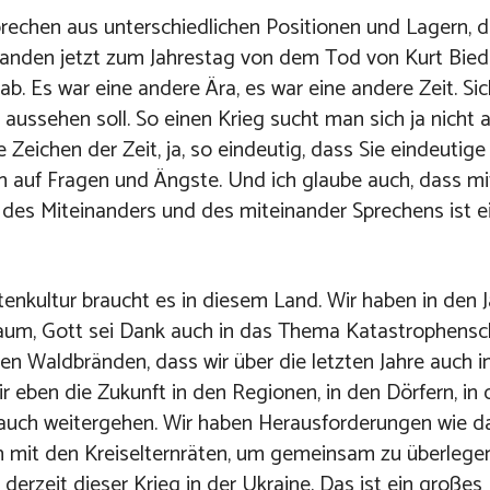
rechen aus unterschiedlichen Positionen und Lagern, da
e standen jetzt zum Jahrestag von dem Tod von Kurt Bie
. Es war eine andere Ära, es war eine andere Zeit. Sic
aussehen soll. So einen Krieg sucht man sich ja nicht
 Zeichen der Zeit, ja, so eindeutig, dass Sie eindeutige
n auf Fragen und Ängste. Und ich glaube auch, dass m
e des Miteinanders und des miteinander Sprechens ist e
tenkultur braucht es in diesem Land. Wir haben in den J
 Raum, Gott sei Dank auch in das Thema Katastrophensc
sen Waldbränden, dass wir über die letzten Jahre auch 
ir eben die Zukunft in den Regionen, in den Dörfern, in 
auch weitergehen. Wir haben Herausforderungen wie d
n mit den Kreiselternräten, um gemeinsam zu überleg
rzeit dieser Krieg in der Ukraine. Das ist ein großes