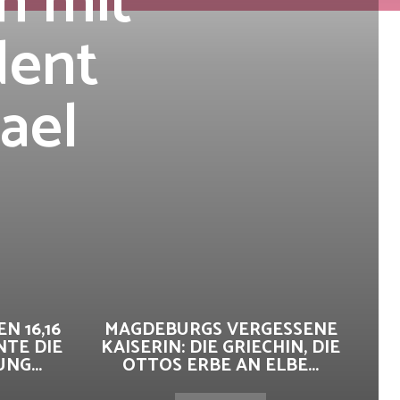
h mit
dent
ael
N 16,16
MAGDEBURGS VERGESSENE
NTE DIE
KAISERIN: DIE GRIECHIN, DIE
G...
OTTOS ERBE AN ELBE...