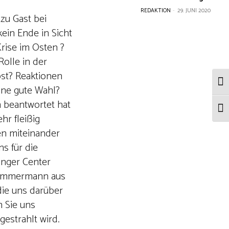
REDAKTION
-
29. JUNI 2020
zu Gast bei
ein Ende in Sicht
rise im Osten ?
olle in der
bst? Reaktionen
Umsc
ine gute Wahl?
n beantwortet hat
Schr
r fleißig
en miteinander
s für die
änger Center
 Zimmermann aus
die uns darüber
n Sie uns
estrahlt wird.