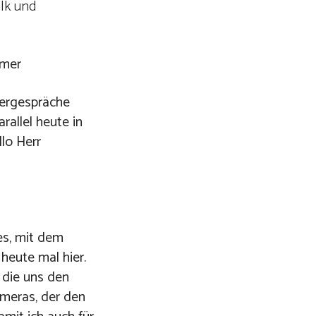
lk und
hmer
mergespräche
allel heute in
lo Herr
es, mit dem
heute mal hier.
, die uns den
meras, der den