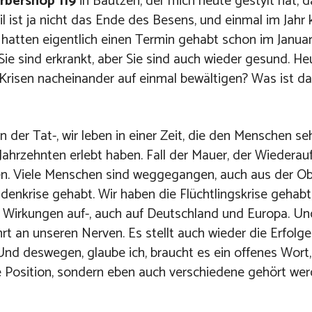
rbershop 119
in Bautzen, der mich heute gestylt hat, d
il ist ja nicht das Ende des Besens, und einmal im Jahr
 hatten eigentlich einen Termin gehabt schon im Januar.
Sie sind erkrankt, aber Sie sind auch wieder gesund. H
e Krisen nacheinander auf einmal bewältigen? Was ist d
 in der Tat-, wir leben in einer Zeit, die den Menschen seh
 Jahrzehnten erlebt haben. Fall der Mauer, der Wiederau
n. Viele Menschen sind weggegangen, auch aus der Obe
enkrise gehabt. Wir haben die Flüchtlingskrise gehabt
len Wirkungen auf-, auch auf Deutschland und Europa. Un
ehrt an unseren Nerven. Es stellt auch wieder die Erfolge
 Und deswegen, glaube ich, braucht es ein offenes Wort,
ine Position, sondern eben auch verschiedene gehört w