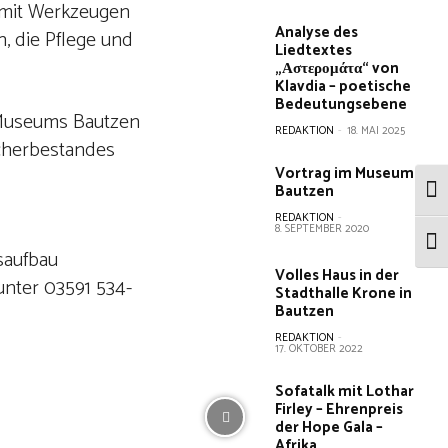
 mit Werkzeugen
Analyse des
, die Pflege und
Liedtextes
„Αστερομάτα“ von
Klavdia – poetische
Bedeutungsebene
useums Bautzen
REDAKTION
-
18. MAI 2025
ücherbestandes
Vortrag im Museum
Bautzen
Umsc
REDAKTION
-
8. SEPTEMBER 2020
Schr
saufbau
Volles Haus in der
unter 03591 534-
Stadthalle Krone in
Bautzen
REDAKTION
-
17. OKTOBER 2022
Sofatalk mit Lothar
Firley – Ehrenpreis
der Hope Gala –
Afrika