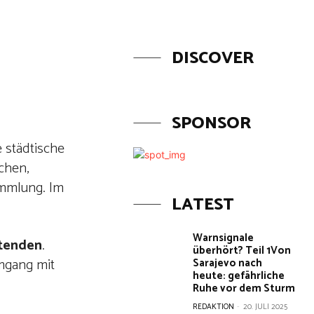
Aktuelles
Sendungen
DISCOVER
SPONSOR
 städtische
chen,
ammlung. Im
LATEST
Warnsignale
itenden
.
überhört? Teil 1Von
Umgang mit
Sarajevo nach
heute: gefährliche
Ruhe vor dem Sturm
REDAKTION
-
20. JULI 2025