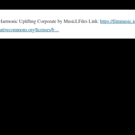
: Harmonic Uplifting Corporate by MusicLFiles Link:
https://filmmusic.
reativecommons.org/licenses/b…