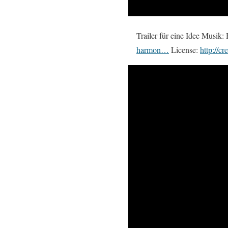
Trailer für eine Idee Musik
harmon…
License:
http://c