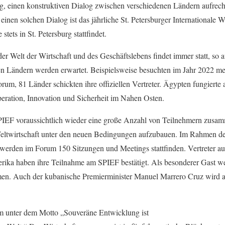
tig, einen konstruktiven Dialog zwischen verschiedenen Ländern aufrech
einen solchen Dialog ist das jährliche St. Petersburger Internationale W
stets in St. Petersburg stattfindet.
der Welt der Wirtschaft und des Geschäftslebens findet immer statt, so 
en Ländern werden erwartet. Beispielsweise besuchten im Jahr 2022 m
um, 81 Länder schickten ihre offiziellen Vertreter. Ägypten fungierte 
eration, Innovation und Sicherheit im Nahen Osten.
PIEF voraussichtlich wieder eine große Anzahl von Teilnehmern zusa
e Weltwirtschaft unter den neuen Bedingungen aufzubauen. Im Rahmen d
rden im Forum 150 Sitzungen und Meetings stattfinden. Vertreter aus
rika haben ihre Teilnahme am SPIEF bestätigt. Als besonderer Gast we
men. Auch der kubanische Premierminister Manuel Marrero Cruz wird 
um unter dem Motto „Souveräne Entwicklung ist