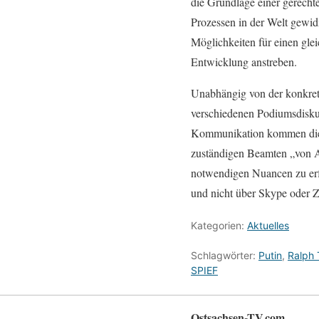
die Grundlage einer gerechte
Prozessen in der Welt gewid
Möglichkeiten für einen gleic
Entwicklung anstreben.
Unabhängig von der konkret
verschiedenen Podiumsdiskus
Kommunikation kommen die H
zuständigen Beamten „von A
notwendigen Nuancen zu erfa
und nicht über Skype oder 
Kategorien:
Aktuelles
Schlagwörter:
Putin
,
Ralph 
SPIEF
Ostsachsen-TV.com