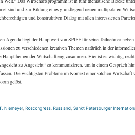
n Welt.“ Das Wirtschaftsprogramm ist in fünf thematische Blöcke untert
met sind und zur Bildung eines grundlegend neuen multipolaren Wirtsc
hberechtigten und konstruktiven Dialog mit allen interessierten Parteien
en Agenda liegt der Hauptwert von SPIEF für seine Teilnehmer neben
sionen zu verschiedenen kreativen Themen natürlich in der informell
auptthemen der Wirtschaft eng zusammen. Hier ist es wichtig, rechtz
ngesicht zu Angesicht“ zu kommunizieren, um in einem Gespräch hint
ssen. Die wichtigsten Probleme im Kontext einer solchen Wirtschaft 
Zoom gelöst.
T. Niemeyer
,
Roscongress
,
Russland
,
Sankt Petersburger Internation