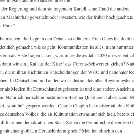
gierungsmaßnahmen sickern über die
 der Regierung und dem sie tragenden Kartell „eine Hand die andere
en Machterhalt gebraucht oder investiert, wie der früher hochgeachtete
n-Funk“.
e machen, die Lage in den Details zu erläutern. Frau Gates hat doch
deutlich gemacht, wie es geht. Kommunikation ist alles, nicht nur unt
erin als Erste fragen lassen, warum sie dieses Jahr 2020 im westentl
m dann wie ein „Kai aus der Kiste“ das Corona-Schwert zu ziehen? Nat
in, die in ihren Richtlinien Entscheidungen der WHO und nationaler 
hen. In Deutschland und anderswo ist das so, daß alles Regierungshand
 als Medien für Deutschland zugelassen ist und eine andere Ansicht al
en. Natürlich herrscht in bestimmten Berliner Quartieren Jubel, wenn M
ei „youtube“ gesperrt werden. Charlie Chaplin hat meisterhaft den Knilc
deutschen Volkes, die als Kulturnation etwas auf sich hielt, bereits e
ift für einen demokratischen Staat. Sollen die Grundrechte die ersten 
mit einer globalen Herausforderung sein? Man hat ohnehin den