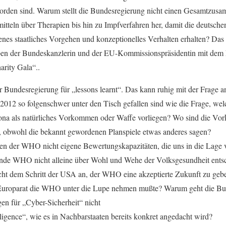
worden sind. Warum stellt die Bundesregierung nicht einen Gesamtzus
teln über Therapien bis hin zu Impfverfahren her, damit die deutsch
es staatliches Vorgehen und konzeptionelles Verhalten erhalten? Das g
en der Bundeskanzlerin und der EU-Kommissionspräsidentin mit dem 
arity Gala“..
 Bundesregierung für „lessons learnt“. Das kann ruhig mit der Frage 
2012 so folgenschwer unter den Tisch gefallen sind wie die Frage, we
na als natürliches Vorkommen oder Waffe vorliegen? Wo sind die Vork
, obwohl die bekannt gewordenen Planspiele etwas anderes sagen?
n der WHO nicht eigene Bewertungskapazitäten, die uns in die Lage v
ende WHO nicht alleine über Wohl und Wehe der Volksgesundheit ents
icht dem Schritt der USA an, der WHO eine akzeptierte Zukunft zu geb
Europarat die WHO unter die Lupe nehmen mußte? Warum geht die Bun
en für „Cyber-Sicherheit“ nicht
lligence“, wie es in Nachbarstaaten bereits konkret angedacht wird?