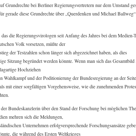
uf Grundrechte bei Berliner Regierungsvertretern nur dem Umstand gesc
ür gerade diese Grundrechte über „Querdenken und Michael Ballweg“ 
, das die Regierungsvirologen seit Anfang des Jahres bei dem Medien-Tr
tschen Volk vorsetzen, müßte der
tieg der Testzahlen schon länger sich abgezeichnet haben, als dies
utige Sitzung begründet werden könnte. Wenn man sich das Gesamtbild an
hlagartige Hochziehen
 Wahlkampf und der Poditionierung der Bundesregierung an der Seite 
als mit einer sorgfältigen Vorgehensweise, wie die zunehmenden Protes
hten.
 der Bundeskanzlerin über den Stand der Forschung bei möglichen Th
dien mehren sich die Meldungen,
sländischen Unternehmen erfolgversprechende Forschungsansätze geben 
nnte, die während des Ersten Weltkrieges