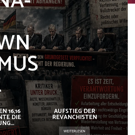
NA-
OWN
SMUS
E
N 16,16
AUFSTIEG DER
NTE DIE
REVANCHISTEN
G...
WEITERLESEN