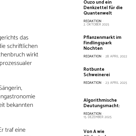
Ouzo und ein
Denkzettel für die
Quantenwelt
REDAKTION
-
2. OKTOBER 2025
gerichts das
Pflanzenmarkt im
Findlingspark
ie schriftlichen
Nochten
chenbruch wirkt
REDAKTION
-
28. APRIL 2022
 prozessualer
Rotbunte
Schweinerei
REDAKTION
-
23. APRIL 2025
Sängerin,
nengastronomie
Algorithmische
weit bekannten
Deutungsmacht:
REDAKTION
-
15. DEZEMBER 2025
r traf eine
Von A wie