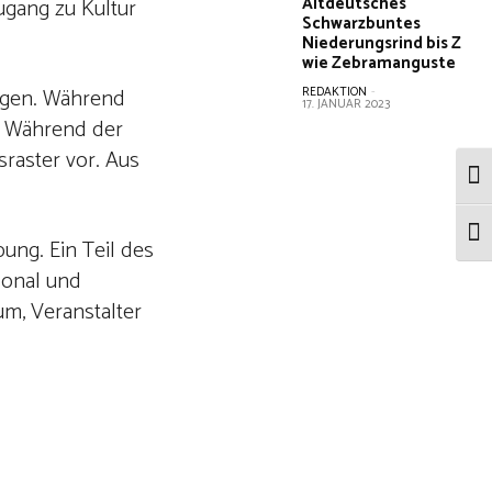
Altdeutsches
ugang zu Kultur
Schwarzbuntes
Niederungsrind bis Z
wie Zebramanguste
ungen. Während
REDAKTION
-
17. JANUAR 2023
. Während der
raster vor. Aus
Umsc
Schr
bung. Ein Teil des
rsonal und
um, Veranstalter