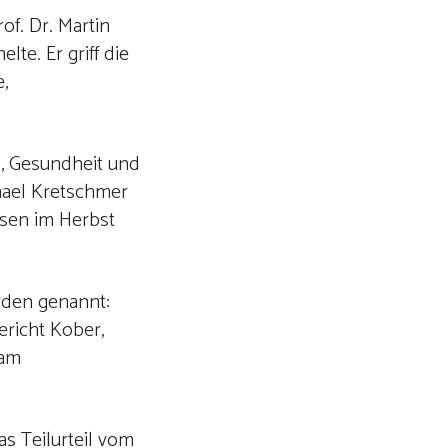
of. Dr. Martin
te. Er griff die
,
s, Gesundheit und
chael Kretschmer
hsen im Herbst
rden genannt:
ericht Kober,
 am
s Teilurteil vom