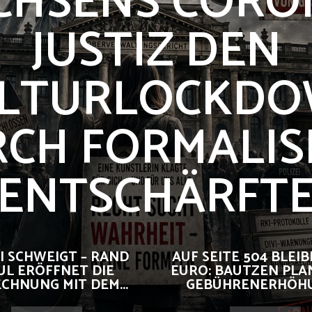
CHSENS CORO
JUSTIZ DEN
LTURLOCKD
CH FORMALI
ENTSCHÄRFT
I SCHWEIGT – RAND
AUF SEITE 504 BLEIBE
UL ERÖFFNET DIE
EURO: BAUTZEN PLA
CHNUNG MIT DEM...
GEBÜHRENERHÖHUN