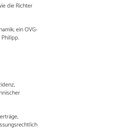
ie die Richter
ynamik; ein OVG-
Philipp.
idenz,
chnischer
erträge,
assungsrechtlich