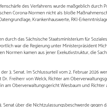
 Tiefenschärfe des Verfahrens wurde maßgeblich durch Pr
hsischen Corona-Normen nicht als bloße Maßnahmenschel
atengrundlage, Krankenhauswerte, RKI-Erkenntnislage
ten durch das Sächsische Staatsministerium für Soziale
ortlich war die Regierung unter Ministerpräsident Mi
enen Normen kamen aus jener Exekutivstruktur, die Sac
er 3. Senat. Im Schlussurteil vom 2. Februar 2026 we
 Dr. Freiherr von Welck, Richter am Oberverwaltungsg
erin am Oberverwaltungsgericht Wiesbaum und Richter
. Senat über die Nichtzulassungsbeschwerde gegen da