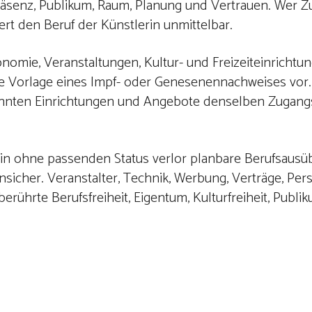
Präsenz, Publikum, Raum, Planung und Vertrauen. Wer Z
dert den Beruf der Künstlerin unmittelbar.
omie, Veranstaltungen, Kultur- und Freizeiteinricht
die Vorlage eines Impf- oder Genesenennachweises vor
enannten Einrichtungen und Angebote denselben Zugangs
tlerin ohne passenden Status verlor planbare Berufsausü
 unsicher. Veranstalter, Technik, Werbung, Verträge, Pe
ührte Berufsfreiheit, Eigentum, Kulturfreiheit, Publik