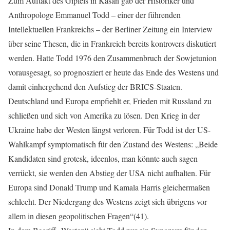
Zum Auftakt des Gipfels in Kasan gab der Historiker und
Anthropologe Emmanuel Todd – einer der führenden
Intellektuellen Frankreichs – der Berliner Zeitung ein Interview
über seine Thesen, die in Frankreich bereits kontrovers diskutiert
werden. Hatte Todd 1976 den Zusammenbruch der Sowjetunion
vorausgesagt, so prognosziert er heute das Ende des Westens und
damit einhergehend den Aufstieg der BRICS-Staaten.
Deutschland und Europa empfiehlt er, Frieden mit Russland zu
schließen und sich von Amerika zu lösen. Den Krieg in der
Ukraine habe der Westen längst verloren. Für Todd ist der US-
Wahlkampf symptomatisch für den Zustand des Westens: „Beide
Kandidaten sind grotesk, ideenlos, man könnte auch sagen
verrückt, sie werden den Abstieg der USA nicht aufhalten. Für
Europa sind Donald Trump und Kamala Harris gleichermaßen
schlecht. Der Niedergang des Westens zeigt sich übrigens vor
allem in diesen geopolitischen Fragen“(41).