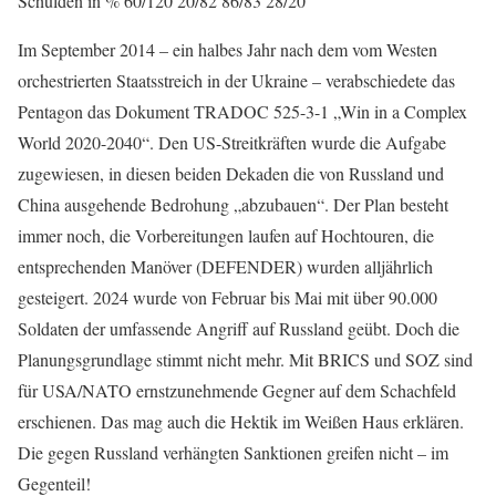
Schulden in % 60/120 20/82 86/83 28/20
Im September 2014 – ein halbes Jahr nach dem vom Westen
orchestrierten Staatsstreich in der Ukraine – verabschiedete das
Pentagon das Dokument TRADOC 525-3-1 „Win in a Complex
World 2020-2040“. Den US-Streitkräften wurde die Aufgabe
zugewiesen, in diesen beiden Dekaden die von Russland und
China ausgehende Bedrohung „abzubauen“. Der Plan besteht
immer noch, die Vorbereitungen laufen auf Hochtouren, die
entsprechenden Manöver (DEFENDER) wurden alljährlich
gesteigert. 2024 wurde von Februar bis Mai mit über 90.000
Soldaten der umfassende Angriff auf Russland geübt. Doch die
Planungsgrundlage stimmt nicht mehr. Mit BRICS und SOZ sind
für USA/NATO ernstzunehmende Gegner auf dem Schachfeld
erschienen. Das mag auch die Hektik im Weißen Haus erklären.
Die gegen Russland verhängten Sanktionen greifen nicht – im
Gegenteil!