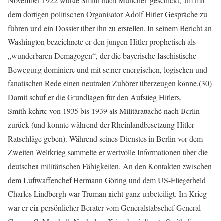
November 1922 wurde Smith nach München geschickt, um mit
dem dortigen politischen Organisator Adolf Hitler Gespräche zu
führen und ein Dossier über ihn zu erstellen. In seinem Bericht an
Washington bezeichnete er den jungen Hitler prophetisch als
„wunderbaren Demagogen“, der die bayerische faschistische
Bewegung dominiere und mit seiner energischen, logischen und
fanatischen Rede einen neutralen Zuhörer überzeugen könne.(30)
Damit schuf er die Grundlagen für den Aufstieg Hitlers.
Smith kehrte von 1935 bis 1939 als Militärattaché nach Berlin
zurück (und konnte während der Rheinlandbesetzung Hitler
Ratschläge geben). Während seines Dienstes in Berlin vor dem
Zweiten Weltkrieg sammelte er wertvolle Informationen über die
deutschen militärischen Fähigkeiten. An den Kontakten zwischen
dem Luftwaffenchef Hermann Göring und dem US-Fliegerheld
Charles Lindbergh war Truman nicht ganz unbeteiligt. Im Krieg
war er ein persönlicher Berater vom Generalstabschef General