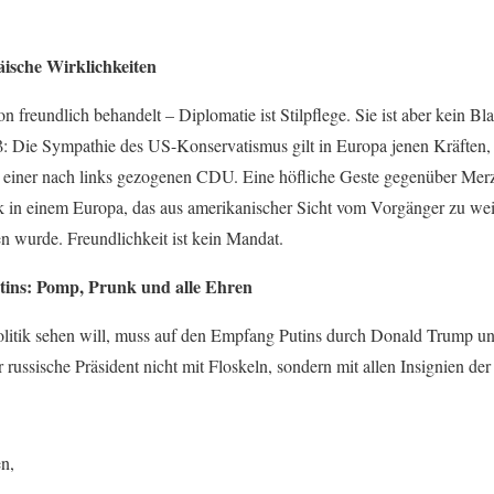
ische Wirklichkeiten
n freundlich behandelt – Diplomatie ist Stilpflege. Sie ist aber kein 
ß: Die Sympathie des US-Konservatismus gilt in Europa jenen Kräften, d
ht einer nach links gezogenen CDU. Eine höfliche Geste gegenüber Merz 
ik in einem Europa, das aus amerikanischer Sicht vom Vorgänger zu weit
n wurde. Freundlichkeit ist kein Mandat.
ins: Pomp, Prunk und alle Ehren
litik sehen will, muss auf den Empfang Putins durch Donald Trump un
 russische Präsident nicht mit Floskeln, sondern mit allen Insignien d
en,