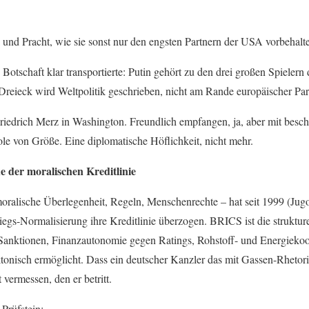
und Pracht, wie sie sonst nur den engsten Partnern der USA vorbehalten
Botschaft klar transportierte: Putin gehört zu den drei großen Spielern
Dreieck wird Weltpolitik geschrieben, nicht am Rande europäischer Pa
riedrich Merz in Washington. Freundlich empfangen, ja, aber mit bes
e von Größe. Eine diplomatische Höflichkeit, nicht mehr.
e der moralischen Kreditlinie
oralische Überlegenheit, Regeln, Menschenrechte – hat seit 1999 (Jugo
egs-Normalisierung ihre Kreditlinie überzogen. BRICS ist die struktur
 Sanktionen, Finanzautonomie gegen Ratings, Rohstoff- und Energiekoo
ktonisch ermöglicht. Dass ein deutscher Kanzler das mit Gassen-Rhetori
 vermessen, den er betritt.
Prüfstein: