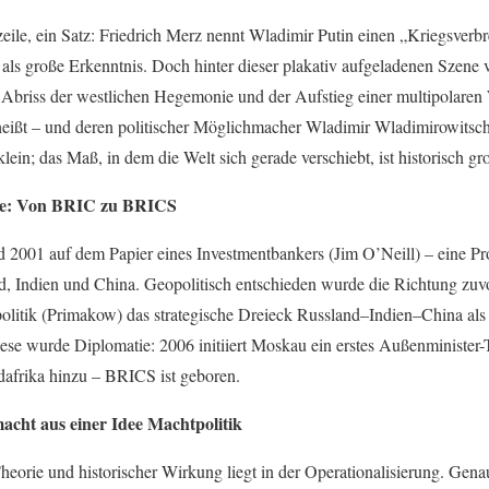
eile, ein Satz: Friedrich Merz nennt Wladimir Putin einen „Kriegsverb
 als große Erkenntnis. Doch hinter dieser plakativ aufgeladenen Szene ve
r Abriss der westlichen Hegemonie und der Aufstieg einer multipolaren
ißt – und deren politischer Möglichmacher Wladimir Wladimirowitsch 
klein; das Maß, in dem die Welt sich gerade verschiebt, ist historisch gr
use: Von BRIC zu BRICS
 2001 auf dem Papier eines Investmentbankers (Jim O’Neill) – eine Pr
nd, Indien und China. Geopolitisch entschieden wurde die Richtung zuv
olitik (Primakow) das strategische Dreieck Russland–Indien–China al
se wurde Diplomatie: 2006 initiiert Moskau ein erstes Außenminister-Tr
afrika hinzu – BRICS ist geboren.
cht aus einer Idee Machtpolitik
eorie und historischer Wirkung liegt in der Operationalisierung. Genau