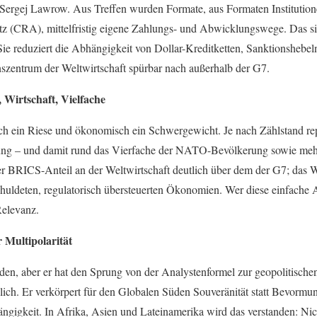
r Sergej Lawrow. Aus Treffen wurden Formate, aus Formaten Instituti
z (CRA), mittelfristig eigene Zahlungs- und Abwicklungswege. Das si
 Sie reduziert die Abhängigkeit von Dollar-Kreditketten, Sanktionshebe
onszentrum der Weltwirtschaft spürbar nach außerhalb der G7.
 Wirtschaft, Vielfache
h ein Riese und ökonomisch ein Schwergewicht. Je nach Zählstand rep
rung – und damit rund das Vierfache der NATO-Bevölkerung sowie mehr
der BRICS-Anteil an der Weltwirtschaft deutlich über dem der G7; das Wa
chuldeten, regulatorisch übersteuerten Ökonomien. Wer diese einfache A
Relevanz.
r Multipolarität
den, aber er hat den Sprung von der Analystenformel zur geopolitische
slich. Er verkörpert für den Globalen Süden Souveränität statt Bevormun
ängigkeit. In Afrika, Asien und Lateinamerika wird das verstanden: Nic