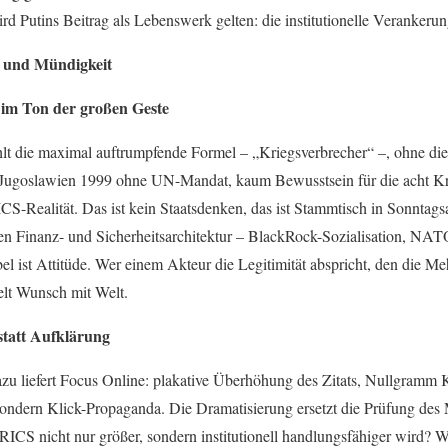
ird Putins Beitrag als Lebenswerk gelten: die institutionelle Verankerung
t und Mündigkeit
 im Ton der großen Geste
lt die maximal auftrumpfende Formel – „Kriegsverbrecher“ –, ohne di
 Jugoslawien 1999 ohne UN-Mandat, kaum Bewusstsein für die acht Kr
CS-Realität. Das ist kein Staatsdenken, das ist Stammtisch in Sonntags
hen Finanz- und Sicherheitsarchitektur – BlackRock-Sozialisation, NAT
 ist Attitüde. Wer einem Akteur die Legitimität abspricht, den die Me
elt Wunsch mit Welt.
statt Aufklärung
zu liefert Focus Online: plakative Überhöhung des Zitats, Nullgramm 
 sondern Klick-Propaganda. Die Dramatisierung ersetzt die Prüfung des
 BRICS nicht nur größer, sondern institutionell handlungsfähiger wird? 